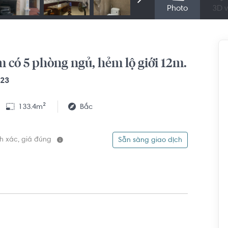
Photo
3D v
ồm có 5 phòng ngủ, hẻm lộ giới 12m.
023
133.4m²
Bắc
ính xác, giá đúng
Sẵn sàng giao dịch