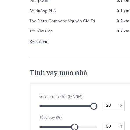
Pong Quán
0.1 km
Bò Nướng Phố
0.1 km
The Pizza Company Nguyễn Gia Trí
0.2 km
Trà Sữa Mộc
0.2 km
Xem thêm
Tính vay mua nhà
Giá trị nhà đất (tỷ VNĐ)
tỷ
Tỷ lệ vay (%)
%