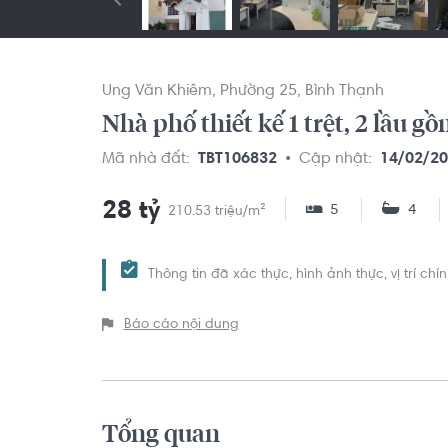
Ung Văn Khiêm
Phường 25
Bình Thạnh
Nhà phố thiết kế 1 trệt, 2 lầu g
Mã nhà đất:
TBT106832
Cập nhật:
14/02/2
28 tỷ
5
4
210.53 triệu/m²
Thông tin đã xác thực, hình ảnh thực, vị trí ch
Báo cáo nội dung
Tổng quan