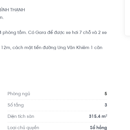
ÌNH THẠNH

.

 phòng tắm. Có Gara để được xe hơi 7 chỗ và 2 xe 
i 12m, cách mặt tiền đường Ung Văn Khiêm 1 căn 
 giao ngay.

phòng đang cho thuê, cách vòng xoay Đài Liệt Sĩ 
c các cấp, chợ, chùa chiền, phòng tập gym, cửa 
à hàng lớn nhỏ, thuận lợi buôn bán và kinh doanh.
Phòng ngủ
5
Số tầng
3
Diện tích sàn
315.4 m²
Loại chủ quyền
Sổ hồng