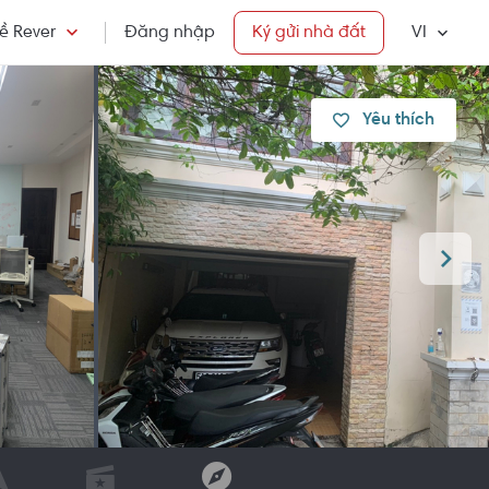
ề Rever
Đăng nhập
Ký gửi nhà đất
VI
Yêu thích