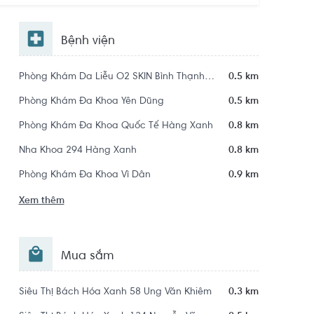
Bệnh viện
Phòng Khám Da Liễu O2 SKIN Bình Thạnh - Trị Mụn Chuẩn Y Khoa
0.5 km
Phòng Khám Đa Khoa Yên Dũng
0.5 km
Phòng Khám Đa Khoa Quốc Tế Hàng Xanh
0.8 km
Nha Khoa 294 Hàng Xanh
0.8 km
Phòng Khám Đa Khoa Vì Dân
0.9 km
Xem thêm
Mua sắm
Siêu Thị Bách Hóa Xanh 58 Ung Văn Khiêm
0.3 km