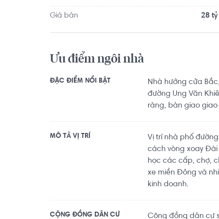
Giá bán
28 tỷ
Ưu điểm ngôi nhà
ĐẶC ĐIỂM NỔI BẬT
Nhà hướng cửa Bắc, 
đường Ung Văn Khiê
ràng, bàn giao giao
MÔ TẢ VỊ TRÍ
Vị trí nhà phố đườn
cách vòng xoay Đài L
học các cấp, chợ, c
xe miền Đông và nhi
kinh doanh.
CỘNG ĐỒNG DÂN CƯ
Cộng đồng dân cư sầ