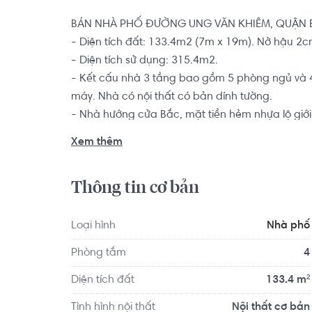
BÁN NHÀ PHỐ ĐƯỜNG UNG VĂN KHIÊM, QUẬN B
- Diện tích đất: 133.4m2 (7m x 19m). Nở hậu 2cm
- Diện tích sử dụng: 315.4m2.

- Kết cấu nhà 3 tầng bao gồm 5 phòng ngủ và 4
máy. Nhà có nội thất có bản dính tường.

- Nhà hướng cửa Bắc, mặt tiền hẻm nhựa lộ giớ
nhà.

Xem thêm
Có sổ hồng minh bạch, pháp lỹ rõ ràng, bàn giao
Thông tin cơ bản
Vị trí nhà phố đường Ung Văn Khiêm, hiện có 25 
150m. Là khu vực tập trung rất nhiều trường họ
hàng tiện lợi, bến xe miền Đông và nhiều các nh
Loại hình
Nhà phố
Phòng tắm
4
Diện tích đất
133.4 m²
Tình hình nội thất
Nội thất cơ bản