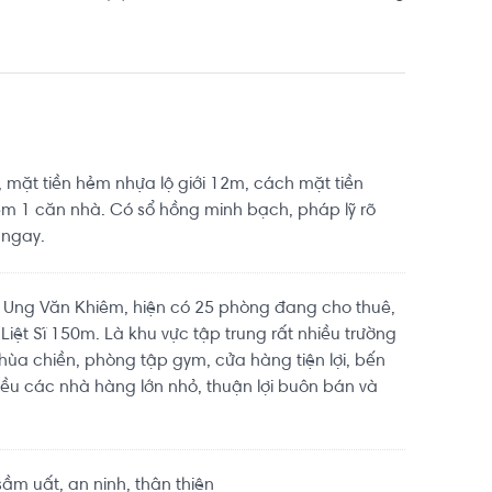
mặt tiền hẻm nhựa lộ giới 12m, cách mặt tiền
m 1 căn nhà. Có sổ hồng minh bạch, pháp lỹ rõ
 ngay.
g Ung Văn Khiêm, hiện có 25 phòng đang cho thuê,
iệt Sĩ 150m. Là khu vực tập trung rất nhiều trường
hùa chiền, phòng tập gym, cửa hàng tiện lợi, bến
ều các nhà hàng lớn nhỏ, thuận lợi buôn bán và
m uất, an ninh, thân thiện