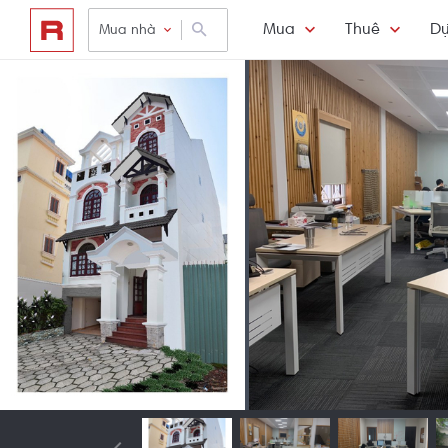
Mua
Thuê
Dự
Mua nhà