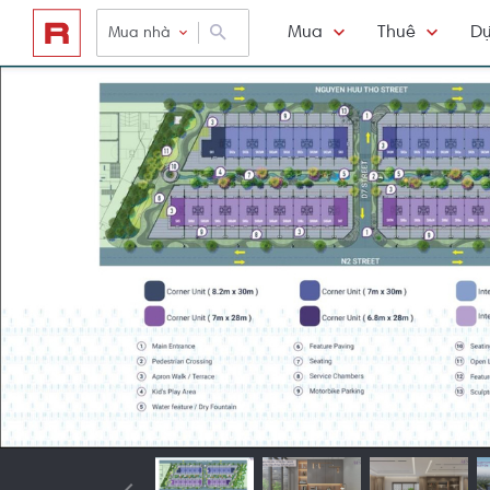
Mua
Thuê
Dự
Mua nhà