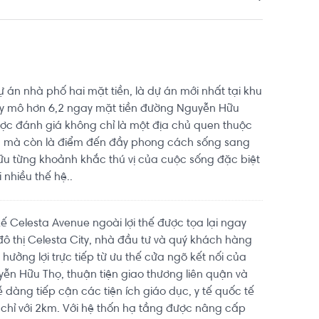
 7.8km. Di chuyển tới Advance Fitness & Gym Tôn 
 Tọa lạc tại vị trí thuận tiện di chuyển với đầy 
 án nhà phố hai mặt tiền, là dự án mới nhất tại khu
quy mô hơn 6,2 ngay mặt tiền đường Nguyễn Hữu
ợc đánh giá không chỉ là một địa chủ quen thuộc
n mà còn là điểm đến đầy phong cách sống sang
giữu từng khoảnh khắc thú vị của cuộc sống đặc biệt
 nhiều thế hệ..
ế Celesta Avenue ngoài lợi thế được tọa lại ngay
đô thị Celesta City, nhà đầu tư và quý khách hàng
ưởng lợi trực tiếp từ ưu thế cửa ngõ kết nối của
ễn Hữu Thọ, thuận tiện giao thương liên quận và
dàng tiếp cận các tiện ích giáo dục, y tế quốc tế
 chỉ với 2km. Với hệ thốn hạ tầng được nâng cấp