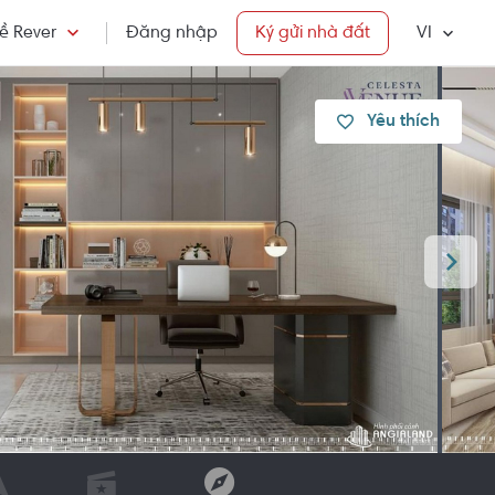
ề Rever
Đăng nhập
Ký gửi nhà đất
VI
Yêu thích