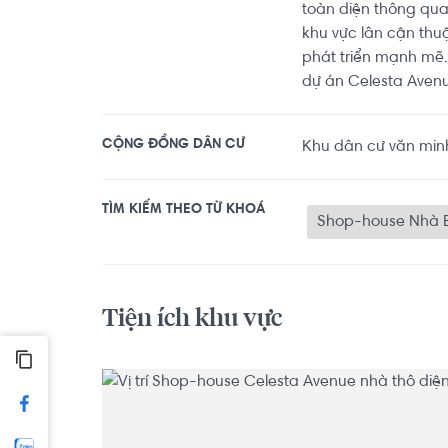
toàn diện thông qua 
khu vực lân cận thuậ
phát triển mạnh mẽ
dự án Celesta Avenu
CỘNG ĐỒNG DÂN CƯ
Khu dân cư văn minh
TÌM KIẾM THEO TỪ KHOÁ
Shop-house Nhà 
Tiện ích khu vực