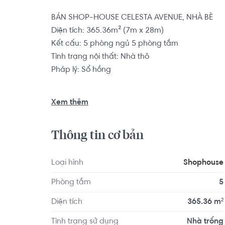
BÁN SHOP-HOUSE CELESTA AVENUE, NHÀ BÈ

Diện tích: 365.36m² (7m x 28m)

Kết cấu: 5 phòng ngủ 5 phòng tắm

Tình trạng nội thất: Nhà thô

Pháp lý: Sổ hồng

Dự án nhà phố liên kế Celesta Avenue ngoài lợi t
Xem thêm
Celesta City, nhà đầu tư và quý khách hàng của 
ngõ kết nối của mặt tiền đường Nguyễn Hữu Thọ,
Thông tin cơ bản
như dễ dàng tiếp cận các tiện ích  giáo dục, y tế
thốn hạ tầng được nâng cấp toàn diện thông qua 
các khu vực lân cận thuận lợi, khu vực Nhà Bè đ
Loại hình
Shophouse
Được tọa lạc trên cung đường Nguyễn Hữu Thọ, 
Phòng tắm
5
các nhà đầu tư.

Diện tích
365.36 m²
Shop-house có vị trí cách Trường Đại học Sài 
Tình trạng sử dụng
Nhà trống