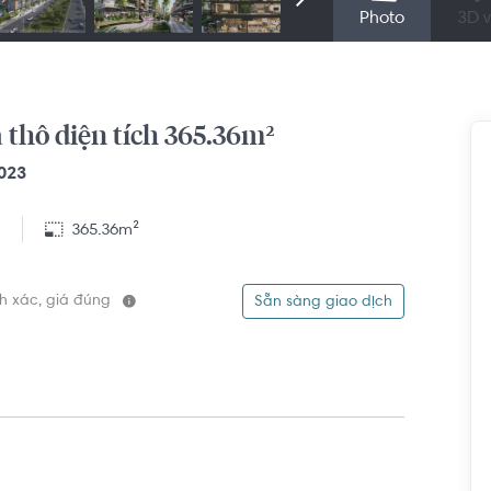
Photo
3D v
thô diện tích 365.36m²
023
5
365.36m²
ính xác, giá đúng
Sẵn sàng giao dịch