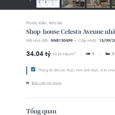
Phước Kiển
Nhà Bè
Shop-house Celesta Avenue nhà 
Mã nhà đất:
NNB130499
Cập nhật:
15/09/2
34.04 tỷ
5
93.26 triệu/m²
Thông tin đã xác thực, hình ảnh thực, vị trí ch
Báo cáo nội dung
Tổng quan