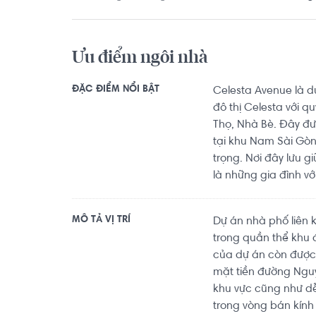
Thể dục Thể thao Thành phố Hồ Chí Minh khoảng
Dật Tiên khoảng 2.3km, The New Gym khoảng 4.0km.
đủ các tiện ích về y tế, giáo dục và giải trí.
Ưu điểm ngôi nhà
ĐẶC ĐIỂM NỔI BẬT
Celesta Avenue là dự
đô thị Celesta với 
Thọ, Nhà Bè. Đây đư
tại khu Nam Sài Gò
trọng. Nơi đây lưu 
là những gia đình với
MÔ TẢ VỊ TRÍ
Dự án nhà phố liên k
trong quần thể khu 
của dự án còn được h
mặt tiền đường Nguy
khu vực cũng như dễ 
trong vòng bán kính