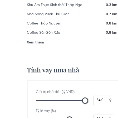
Khu Ẩm Thực Sinh thái Tháp Ngà
0.3 km
Nhà hàng Vườn Thư Giãn
0.7 km
Coffee Thảo Nguyên
0.8 km
Coffee Sài Gòn Xưa
0.8 km
Xem thêm
Tính vay mua nhà
Giá trị nhà đất (tỷ VNĐ)
tỷ
Tỷ lệ vay (%)