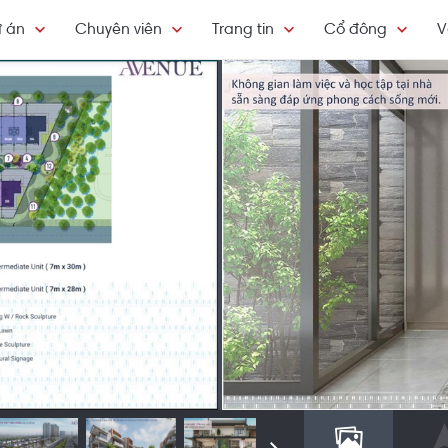
 án
Chuyên viên
Trang tin
Cổ đông
V