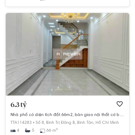
6.3 tỷ
Nhà phố có diện tích đất 66m2, bàn giao nội thất cơ bản.
TTA114283 •
Số 8,
Bình Trị Đông B,
Bình Tân,
Hồ Chí Minh
4
66 m²
5