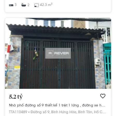
3
42.3 m²
2
5.2 tỷ
Nhà phố đường số 9 thiết kế 1 trệt 1 lửng , đường xe hơi tránh nhau.
TTA110489 •
Đường số 9,
Bình Hưng Hòa,
Bình Tân,
Hồ Chí Minh