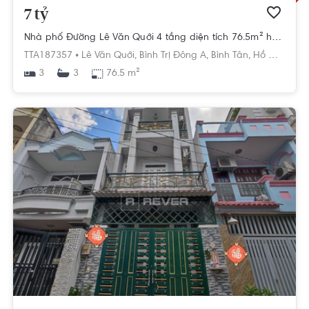
7 tỷ
Nhà phố Đường Lê Văn Quới 4 tầng diện tích 76.5m² hướng đông pháp lý sổ hồng
TTA187357 •
Lê Văn Quới,
Bình Trị Đông A,
Bình Tân,
Hồ Chí Minh
3
76.5 m²
3