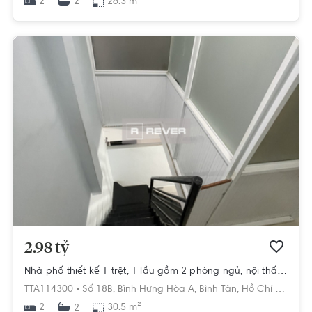
2
26.3 m²
2
2.98 tỷ
Nhà phố thiết kế 1 trệt, 1 lầu gồm 2 phòng ngủ, nội thất cơ bản.
TTA114300 •
Số 18B,
Bình Hưng Hòa A,
Bình Tân,
Hồ Chí Minh
2
30.5 m²
2