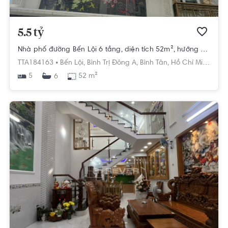
5.5 tỷ
Nhà phố đường Bến Lội 6 tầng, diện tích 52m², hướng Tây Bắc, pháp lý Sổ hồng
TTA184163 •
Bến Lội,
Bình Trị Đông A,
Bình Tân,
Hồ Chí Minh
5
52 m²
6