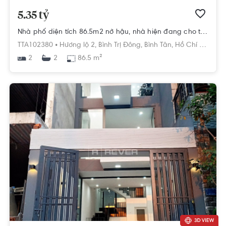
5.35 tỷ
Nhà phố diện tích 86.5m2 nở hậu, nhà hiện đang cho thuê trọ và ở.
TTA102380 •
Hương lộ 2,
Bình Trị Đông,
Bình Tân,
Hồ Chí Minh
2
86.5 m²
2