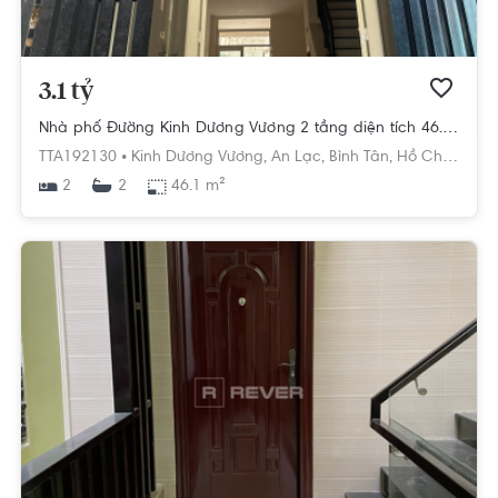
3.1 tỷ
Nhà phố Đường Kinh Dương Vương 2 tầng diện tích 46.1m² pháp lý sổ hồng
TTA192130 •
Kinh Dương Vương,
An Lạc,
Bình Tân,
Hồ Chí Minh
2
46.1 m²
2