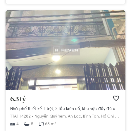
6.3 tỷ
Nhà phố thiết kế 1 trệt, 2 lầu kiên cố, khu vực đầy đủ các tiện ích.
TTA114282 •
Nguyễn Quý Yêm,
An Lạc,
Bình Tân,
Hồ Chí Minh
4
68 m²
5