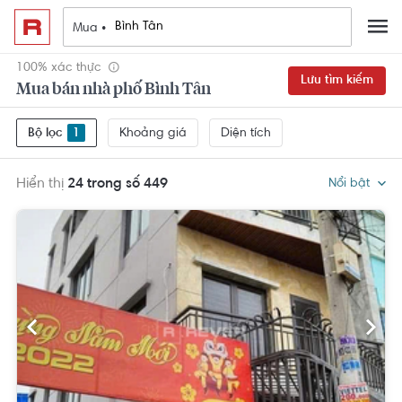
Mua •
100% xác thực
Lưu tìm kiếm
Mua bán nhà phố Bình Tân
Khoảng giá
Diện tích
Bộ lọc
1
Hiển thị
24 trong số 449
Nổi bật