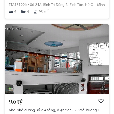
TTA131996 •
Số 24A,
Bình Trị Đông B,
Bình Tân,
Hồ Chí Minh
4
90 m²
4
9.6 tỷ
Nhà phố đường số 2 4 tầng, diện tích 87.8m², hướng Tây Bắc, pháp lý Sổ hồng