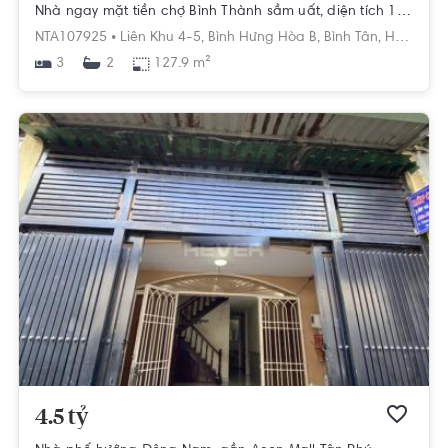
Nhà ngay mặt tiền chợ Bình Thành sầm uất, diện tích 127.9m2 rộng thoáng.
NTA107925 •
Liên Khu 4-5,
Bình Hưng Hòa B,
Bình Tân,
Hồ Chí Minh
3
127.9 m²
2
4.5 tỷ