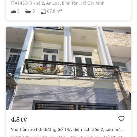
TTA145040 •
số 2,
An Lạc,
Bình Tân,
Hồ Chí Minh
5
87.8 m²
5
4.5 tỷ
Nhà hẻm xe hơi đường Số 14A diện tích 36m2, cửa hướng Tây Nam.