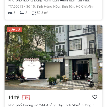
Nhà phố hướng Đông Nam, gần Aeon Mall Tân Phú.
TTA66013 •
Số 15,
Bình Hưng Hòa,
Bình Tân,
Hồ Chí Minh
3
52.3 m²
2
GIẢM GIÁ
14 tỷ
-3%
Nhà phố Đường Số 24A 4 tầng diện tích 90m² hướng tây pháp lý sổ hồng.