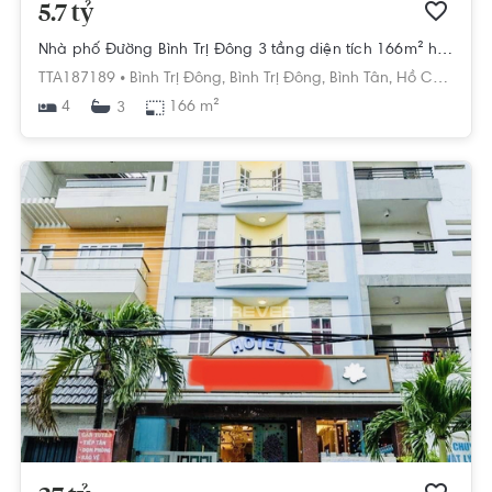
5.7 tỷ
Nhà phố Đường Bình Trị Đông 3 tầng diện tích 166m² hướng đông pháp lý sổ hồng
TTA187189 •
Bình Trị Đông,
Bình Trị Đông,
Bình Tân,
Hồ Chí Minh
4
166 m²
3