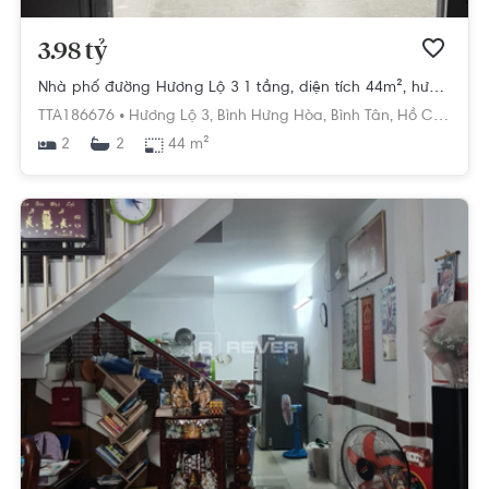
3.98 tỷ
Nhà phố đường Hương Lộ 3 1 tầng, diện tích 44m², hướng Tây Bắc, pháp lý Sổ hồng
TTA186676 •
Hương Lộ 3,
Bình Hưng Hòa,
Bình Tân,
Hồ Chí Minh
2
44 m²
2