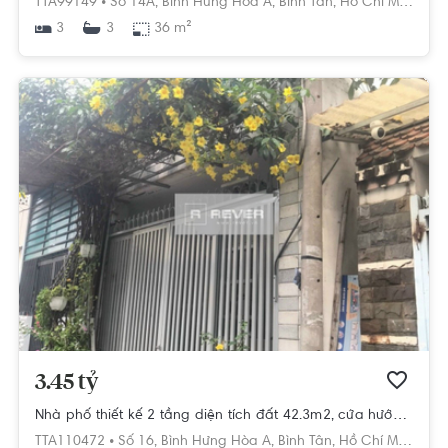
TTA99149 •
Số 14A,
Bình Hưng Hòa A,
Bình Tân,
Hồ Chí Minh
3
36 m²
3
3.45 tỷ
Nhà phố thiết kế 2 tầng diện tích đất 42.3m2, cửa hướng Đông.
TTA110472 •
Số 16,
Bình Hưng Hòa A,
Bình Tân,
Hồ Chí Minh