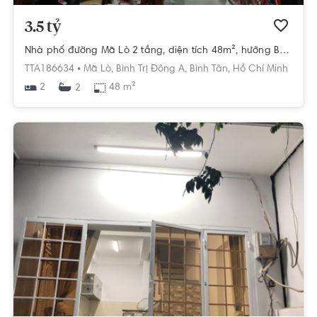
3.5 tỷ
Nhà phố đường Mã Lò 2 tầng, diện tích 48m², hướng Bắc, pháp lý Sổ hồng
TTA186634 •
Mã Lò,
Bình Trị Đông A,
Bình Tân,
Hồ Chí Minh
2
48 m²
2