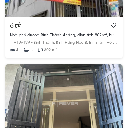
6 tỷ
Nhà phố đường Bình Thành 4 tầng, diện tích 802m², hướng Đông Bắc, pháp lý Sổ hồng
TTA199199 •
Bình Thành,
Bình Hưng Hòa B,
Bình Tân,
Hồ Chí Minh
4
802 m²
5