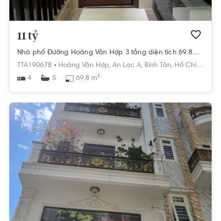
11 tỷ
Nhà phố Đường Hoàng Văn Hợp 3 tầng diện tích 69.8m² pháp lý sổ hồng
TTA190678 •
Hoàng Văn Hợp,
An Lạc A,
Bình Tân,
Hồ Chí Minh
4
69.8 m²
5