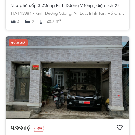
Nhà phố cấp 3 đường Kinh Dương Vương , diện tích 28.7m²
TTA143984 •
Kinh Dương Vương,
An Lạc,
Bình Tân,
Hồ Chí Minh
3
28.7 m²
2
GIẢM GIÁ
9.99 tỷ
-4%