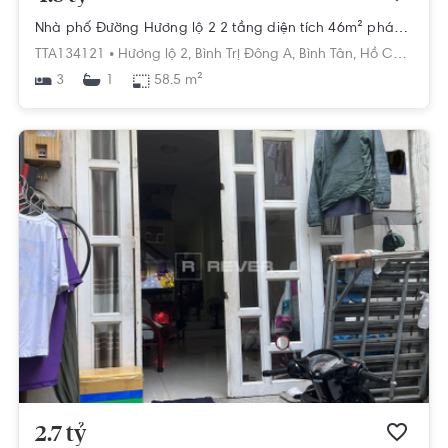
Nhà phố Đường Hương lộ 2 2 tầng diện tích 46m² pháp lý sổ hồng.
TTA134121 •
Hương lộ 2,
Bình Trị Đông A,
Bình Tân,
Hồ Chí Minh
3
58.5 m²
1
2.7 tỷ