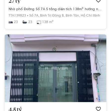
27 tỷ
Nhà phố Đường Số 7A 5 tầng diện tích 138m² hướng nam pháp lý sổ hồng.
TTA139823 •
Số 7A,
Bình Trị Đông B,
Bình Tân,
Hồ Chí Minh
23
138 m²
23
4.5 tỷ