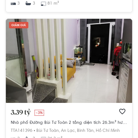
3
81 m²
3
GIẢM GIÁ
3.39 tỷ
-3%
Nhà phố Đường Bùi Tư Toàn 2 tầng diện tích 26.3m² hướng nam pháp lý sổ hồng.
TTA141396 •
Bùi Tư Toàn,
An Lạc,
Bình Tân,
Hồ Chí Minh