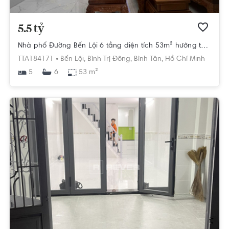
5.5 tỷ
Nhà phố Đường Bến Lội 6 tầng diện tích 53m² hướng tây bắc pháp lý sổ hồng
TTA184171 •
Bến Lội,
Bình Trị Đông,
Bình Tân,
Hồ Chí Minh
5
53 m²
6