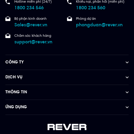
Hotline miễn phí (24/7)
Khiếu nại, phản hồi (miễn phí)
1800 234 546
1800 234 560
Bộ phận kinh doanh
Phòng dự án
Sales@rever.vn
phongduan@rever.vn
Chăm sóc khách hàng
support@rever.vn
CÔNG TY
DỊCH VỤ
THÔNG TIN
ỨNG DỤNG