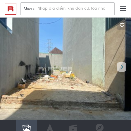
Mua •