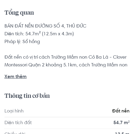
Tổng quan
BÁN ĐẤT NỀN ĐƯỜNG SỐ 4, THỦ ĐỨC

Diện tích: 54.7m² (12.5m x 4.3m)

Pháp lý: Sổ hồng

Đất nền có vị trí cách Trường Mầm non Cỏ Ba Lá - Clover 
Montessori Quận 2 khoảng 5.1km, cách Trường Mầm non 
Úc Châu khoảng 5.5km. Di chuyển tới VShape Fitness & 
Xem thêm
Yoga Center Quận 2 khoảng 5.5km, F5 Gym And Fitness 
Center khoảng 5.8km. Tọa lạc tại vị trí thuận tiện di 
Thông tin cơ bản
chuyển với đầy đủ các tiện ích về y tế, giáo dục và giải trí.
Loại hình
Đất nền
Diện tích đất
54.7 m²