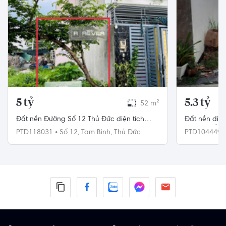
5 tỷ
5.3 tỷ
52 m²
Đất nền Đường Số 12 Thủ Đức diện tích
Đất nền diện
52m² hướng đông pháp lý sổ hồng
đường SỐ 2 
PTD118031
•
Số 12,
Tam Bình,
Thủ Đức
PTD104449