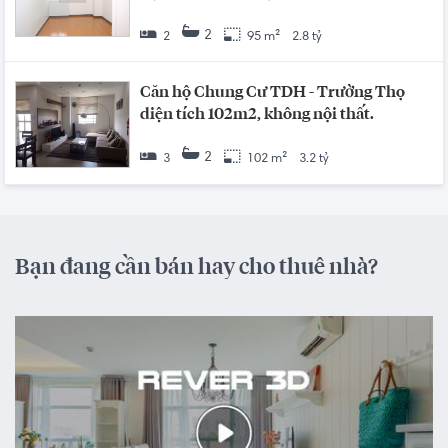
2
2
95 m²
2.8 tỷ
Căn hộ Chung Cư TDH - Trường Thọ
diện tích 102m2, không nội thất.
2
3
102 m²
3.2 tỷ
Bạn đang cần bán hay cho thuê nhà?