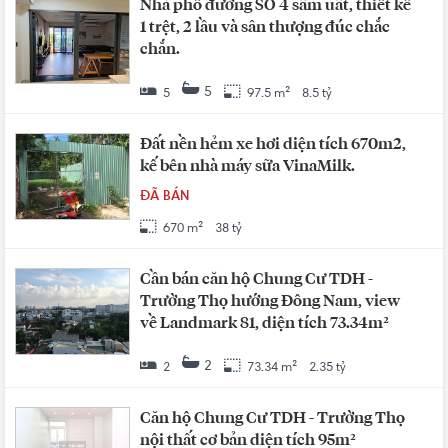
Nhà phố đường SỐ 4 sầm uất, thiết kế
1 trệt, 2 lầu và sân thượng đúc chắc
chắn.
5
5
97.5 m²
8.5 tỷ
Đất nền hẻm xe hơi diện tích 670m2,
kế bên nhà máy sữa VinaMilk.
ĐÃ BÁN
670 m²
38 tỷ
Cần bán căn hộ Chung Cư TDH -
Trường Thọ hướng Đông Nam, view
về Landmark 81, diện tích 73.34m²
2
2
73.34 m²
2.35 tỷ
Căn hộ Chung Cư TDH - Trường Thọ
nội thất cơ bản diện tích 95m²