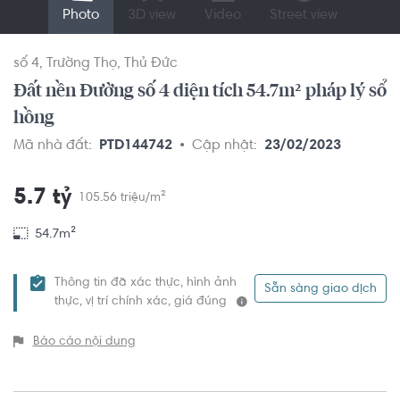
Photo
3D view
Video
Street view
số 4
Trường Thọ
Thủ Đức
Đất nền Đường số 4 diện tích 54.7m² pháp lý sổ
hồng
Mã nhà đất:
PTD144742
Cập nhật:
23/02/2023
5.7 tỷ
105.56 triệu/m²
54.7m²
Thông tin đã xác thực, hình ảnh
Sẵn sàng giao dịch
thực, vị trí chính xác, giá đúng
Báo cáo nội dung