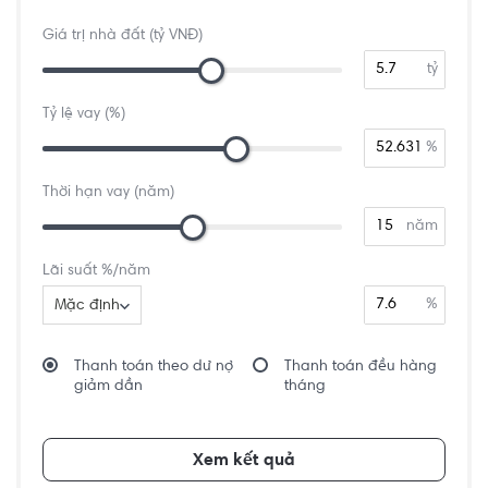
Giá trị nhà đất (tỷ VNĐ)
tỷ
Tỷ lệ vay (%)
%
Thời hạn vay (năm)
năm
Lãi suất %/năm
%
Mặc định
Thanh toán theo dư nợ
Thanh toán đều hàng
giảm dần
tháng
Xem kết quả