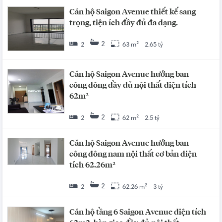
Căn hộ Saigon Avenue thiết kế sang
trọng, tiện ích đầy đủ đa dạng.
2
2
63 m²
2.65 tỷ
Căn hộ Saigon Avenue hướng ban
công đông đầy đủ nội thất diện tích
62m²
2
2
62 m²
2.5 tỷ
Căn hộ Saigon Avenue hướng ban
công đông nam nội thất cơ bản diện
tích 62.26m²
2
2
62.26 m²
3 tỷ
Căn hộ tầng 6 Saigon Avenue diện tích