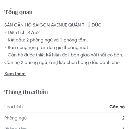
Tổng quan
BÁN CĂN HỘ SAIGON AVENUE QUẬN THỦ ĐỨC

- Diện tích: 47m2.

- Kết cấu: 2 phòng ngủ và 1 phòng tắm.

- Ban công rộng rãi, đón gió thoáng mát.

- Căn hộ được thiết kế hiện đại, bàn giao nội thất cơ bản.

Căn hộ 2 phòng ngủ là sự lựa chọn hàng đầu dành cho 
các đôi vợ chồng trẻ, hộ gia đình từ 2-4 thành viên muốn 
Xem thêm
tìm kiếm một chốn an cư để yên tâm lập nghiệp nơi thành 
phố đông đúc này.

Thông tin cơ bản
Dự án Saigon Avenue có đầy đủ các tiện ích nội khu phục 
Loại hình
Căn hộ
vụ cư dân như: trung tâm thương mại mua sắm, hồ bơi 
ngoài trời, công viên cây xanh, khu vực vui chơi cho bé, 
Phòng ngủ
2
khu dưỡng sinh gần gũi thiên nhiên, phòng tập gym, yoga, 