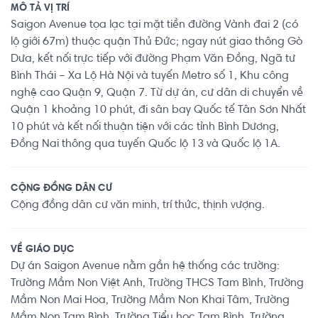
MÔ TẢ VỊ TRÍ
Saigon Avenue tọa lạc tại mặt tiền đường Vành đai 2 (có
lộ giới 67m) thuộc quận Thủ Đức; ngay nút giao thông Gò
Dưa, kết nối trực tiếp với đường Phạm Văn Đồng, Ngã tư
Bình Thái – Xa Lộ Hà Nội và tuyến Metro số 1, Khu công
nghệ cao Quận 9, Quận 7. Từ dự án, cư dân di chuyển về
Quận 1 khoảng 10 phút, đi sân bay Quốc tế Tân Sơn Nhất
10 phút và kết nối thuận tiện với các tỉnh Bình Dương,
Đồng Nai thông qua tuyến Quốc lộ 13 và Quốc lộ 1A.
CỘNG ĐỒNG DÂN CƯ
Cộng đồng dân cư văn minh, trí thức, thịnh vượng.
VỀ GIÁO DỤC
Dự án Saigon Avenue nằm gần hệ thống các trường:
Trường Mầm Non Việt Anh, Trường THCS Tam Bình, Trường
Mầm Non Mai Hoa, Trường Mầm Non Khai Tâm, Trường
Mầm Non Tam Bình, Trường Tiểu học Tam Bình, Trường