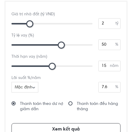
Giá trị nhà đất (tỷ VNĐ)
tỷ
Tỷ lệ vay (%)
%
Thời hạn vay (năm)
năm
Lãi suất %/năm
%
Mặc định
Thanh toán theo dư nợ
Thanh toán đều hàng
giảm dần
tháng
Xem kết quả