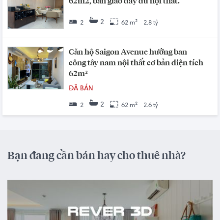
62m2, bàn giao đầy đủ nội thất.
2
2
62 m²
2.8 tỷ
Căn hộ Saigon Avenue hướng ban
công tây nam nội thất cơ bản diện tích
62m²
ĐÃ BÁN
2
2
62 m²
2.6 tỷ
Bạn đang cần bán hay cho thuê nhà?