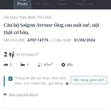
Photo
3D view
Video
Street view
Gò Dưa
Tam Bình
Thủ Đức
Căn hộ Saigon Avenue tầng cao mát mẻ, nội
thất cơ bản.
Mã nhà đất:
ATD114775
Cập nhật:
31/05/2024
2 tỷ
42.55 triệu/m²
2
1
47m²
Bắc
Thông tin đã xác thực, hình ảnh
Sẵn sàng giao dịch
thực, vị trí chính xác, giá đúng
Báo cáo nội dung