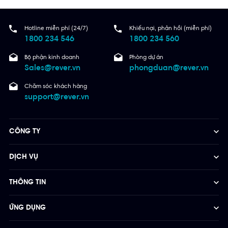
Hotline miễn phí (24/7)
Khiếu nại, phản hồi (miễn phí)
1800 234 546
1800 234 560
Bộ phận kinh doanh
Phòng dự án
Sales@rever.vn
phongduan@rever.vn
Chăm sóc khách hàng
support@rever.vn
CÔNG TY
DỊCH VỤ
THÔNG TIN
ỨNG DỤNG