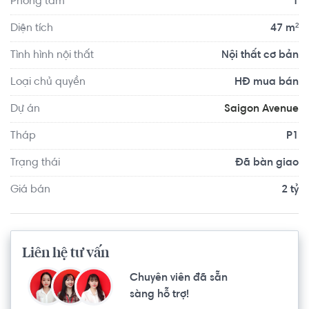
Phòng tắm
1
ban công và sân phơi riêng biệt, tầng 4 – 10 – 16 – 22 có 
vườn treo trên không…
Diện tích
47 m²
Tình hình nội thất
Nội thất cơ bản
Loại chủ quyền
HĐ mua bán
Dự án
Saigon Avenue
Tháp
P1
Trạng thái
Đã bàn giao
Giá bán
2 tỷ
Liên hệ tư vấn
Chuyên viên đã sẵn
sàng hỗ trợ!