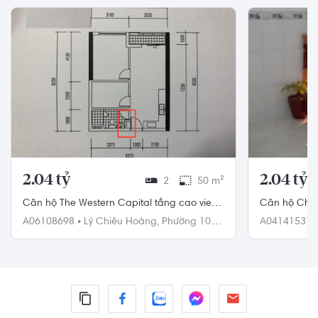
2.04 tỷ
2.04 tỷ
2
50 m²
Căn hộ The Western Capital tầng cao view
Căn hộ Chun
hồ bơi, nội thất cơ bản.
diện tích 50
A06108698
•
Lý Chiêu Hoàng,
Phường 10,
A04141537
Quận 6