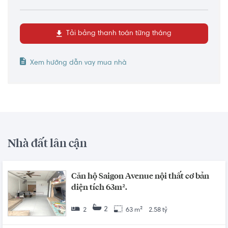
Tải bảng thanh toán từng tháng
Xem hướng dẫn vay mua nhà
Nhà đất lân cận
Căn hộ Saigon Avenue nội thất cơ bản
diện tích 63m².
2
2
63 m²
2.58 tỷ