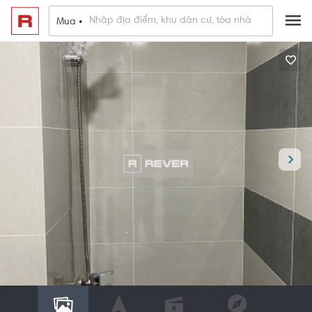
Mua •