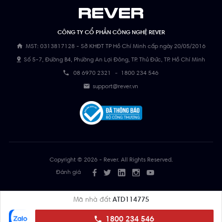
CÔNG TY CỔ PHẦN CÔNG NGHỆ REVER
MST: 0313817128 - Sở KHĐT TP Hồ Chí Minh cấp ngày 20/05/2016
Số 5-7, Đường B4, Phường An Lợi Đông, TP. Thủ Đức, TP. Hồ Chí Minh
08 6970 2321
-
1800 234 546
support@rever.vn
Copyright © 2026 - Rever. All Rights Reserved.
Đánh giá
Mã nhà đất
ATD114775
1800 234 546