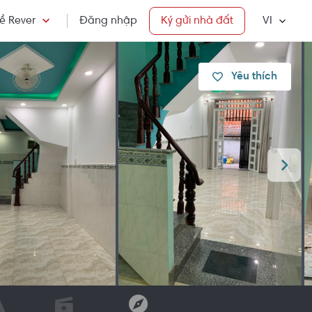
ề Rever
Đăng nhập
Ký gửi nhà đất
VI
Yêu thích