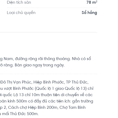
Diện tích sàn
78 m²
Loại chủ quyền
Sổ hồng
 Nam, đường rộng rãi thông thoáng. Nhà có sổ
rõ ràng. Bàn giao ngay trong ngày.
 Đô Thị Vạn Phúc, Hiệp Bình Phước, TP Thủ Đức,
 vượt Bình Phước (Quốc lộ 1 giao Quốc lộ 13) chỉ
ới quốc Lộ 13 chỉ 10m thuận tiện di chuyển về các
án kính 500m có đầy đủ các tiện ích: gần trường
ấp 2, Cách chợ Hiệp Bình 200m, Chợ Tam Bình
u mối Thủ Đức 500m.