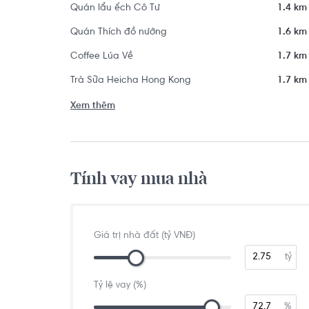
Quán lẩu ếch Cô Tư
1.4 km
Quán Thích đồ nướng
1.6 km
Coffee Lúa Về
1.7 km
Trà Sữa Heicha Hong Kong
1.7 km
Xem thêm
Tính vay mua nhà
Giá trị nhà đất (tỷ VNĐ)
tỷ
Tỷ lệ vay (%)
%