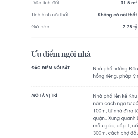
Diện tích đất
31.5 m²
Tình hình nội thất
Không có nội thất
Giá bán
2.75 tỷ
Ưu điểm ngôi nhà
ĐẶC ĐIỂM NỔI BẬT
Nhà phố hướng Đông
hồng riêng, pháp lý 
MÔ TẢ VỊ TRÍ
Nhà phố liền kế Khu
nằm cách ngã tư cầu
100m, từ nhà đi ra t
quận.. Xung quanh b
mẫu giáo, cấp 1, c
300m, cách chợ đầ