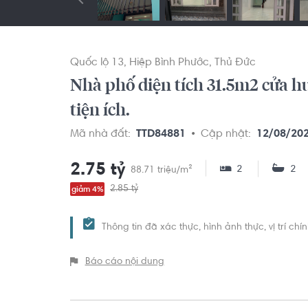
Quốc lộ 13
Hiệp Bình Phước
Thủ Đức
Nhà phố diện tích 31.5m2 cửa 
tiện ích.
Mã nhà đất:
TTD84881
Cập nhật:
12/08/20
2.75 tỷ
2
2
88.71 triệu/m²
2.85 tỷ
giảm 4%
Thông tin đã xác thực, hình ảnh thực, vị trí ch
Báo cáo nội dung