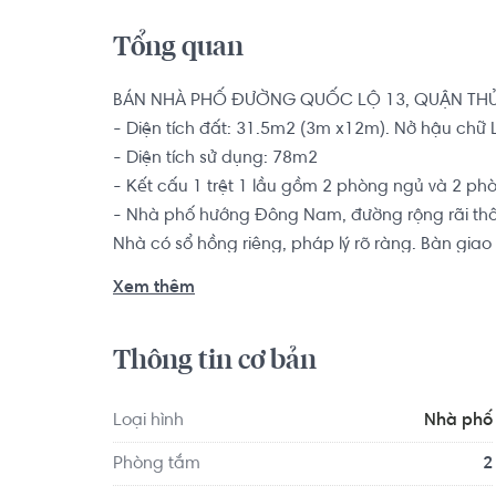
Tổng quan
BÁN NHÀ PHỐ ĐƯỜNG QUỐC LỘ 13, QUẬN THỦ
- Diện tích đất: 31.5m2 (3m x12m). Nở hậu chữ L
- Diện tích sử dụng: 78m2

- Kết cấu 1 trệt 1 lầu gồm 2 phòng ngủ và 2 phò
- Nhà phố hướng Đông Nam, đường rộng rãi thô
Nhà có sổ hồng riêng, pháp lý rõ ràng. Bàn giao 
Xem thêm
Nhà phố liền kế Khu Đô Thị Vạn Phúc, Hiệp Bình
Phước (Quốc lộ 1 giao Quốc lộ 13) chỉ 100m, từ n
Thông tin cơ bản
chuyển về các quận.. Xung quanh bán kính 500m
cấp 1, cấp 2, Cách chợ Hiệp Bình 200m, Chợ T
Loại hình
Nhà phố
Phòng tắm
2