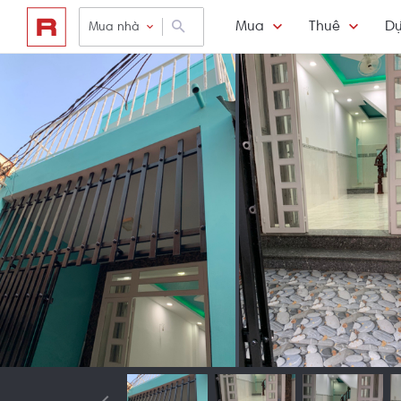
Mua
Thuê
Dự
Mua nhà