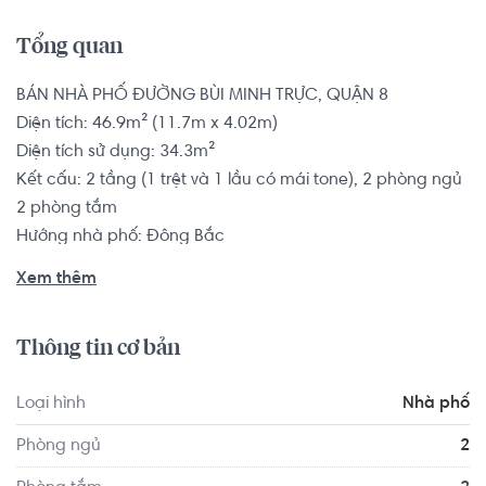
Tổng quan
BÁN NHÀ PHỐ ĐƯỜNG BÙI MINH TRỰC, QUẬN 8

Diện tích: 46.9m² (11.7m x 4.02m)

Diện tích sử dụng: 34.3m²

Kết cấu: 2 tầng (1 trệt và 1 lầu có mái tone), 2 phòng ngủ 
2 phòng tắm

Hướng nhà phố: Đông Bắc

Hẻm trước nhà rộng 4.5m, hẻm cụt và không ngập nước. 
Xem thêm
Dân cư xung quanh trí thức cao.

Tình trạng nội thất: Đầy đủ nội thất

Thông tin cơ bản
Pháp lý: Sổ hồng

Loại hình
Nhà phố
Nhà phố có vị trí cách Trường Đại học Sài Gòn khoảng 
4.1km, cách Trường Đại học Sư phạm Thể dục Thể thao 
Phòng ngủ
2
Thành phố Hồ Chí Minh khoảng 2.1km. Di chuyển tới 