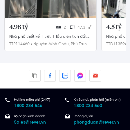
4.98 tỷ
4.5 tỷ
2
47.3 m²
Nhà phố thiết kế 1 trệt, 1 lầu diện tích đất
Nhà phố có 
47.3m2 có sổ hồng.
trước nhà rộ
TTP114460
•
Nguyễn Minh Châu,
Phú Trung,
TTD113594
Tân Phú
Đức
Hotline miễn phí (24/7)
Khiếu nại, phản hồi (miễn phí)
1800 234 546
1800 234 560
Bộ phận kinh doanh
Phòng dự án
Sales@rever.vn
phongduan@rever.vn