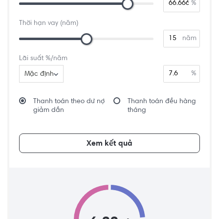
%
Thời hạn vay (năm)
năm
Lãi suất %/năm
%
Mặc định
Thanh toán theo dư nợ
Thanh toán đều hàng
giảm dần
tháng
Xem kết quả