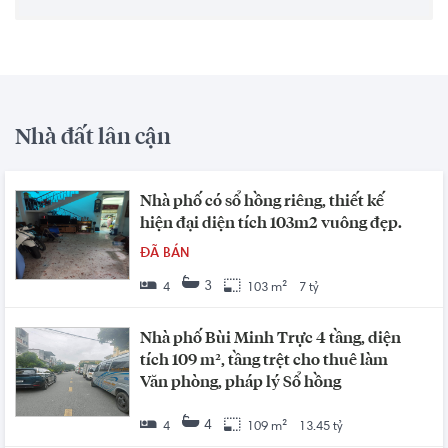
Nhà đất lân cận
Nhà phố có sổ hồng riêng, thiết kế
hiện đại diện tích 103m2 vuông đẹp.
ĐÃ BÁN
3
4
103 m²
7 tỷ
Nhà phố Bùi Minh Trực 4 tầng, diện
tích 109 m², tầng trệt cho thuê làm
Văn phòng, pháp lý Sổ hồng
4
4
109 m²
13.45 tỷ