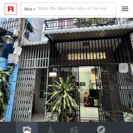
Mua •