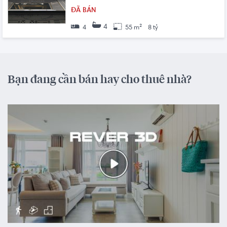
ĐÃ BÁN
4
4
55 m²
8 tỷ
Bạn đang cần bán hay cho thuê nhà?