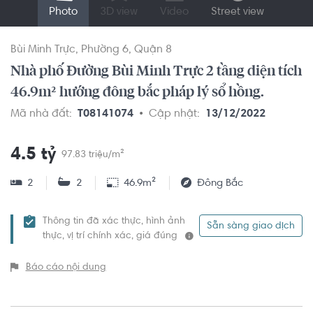
Photo
3D view
Video
Street view
Bùi Minh Trực
Phường 6
Quận 8
Nhà phố Đường Bùi Minh Trực 2 tầng diện tích
46.9m² hướng đông bắc pháp lý sổ hồng.
Mã nhà đất:
T08141074
Cập nhật:
13/12/2022
4.5 tỷ
97.83 triệu/m²
2
2
46.9m²
Đông Bắc
Thông tin đã xác thực, hình ảnh
Sẵn sàng giao dịch
thực, vị trí chính xác, giá đúng
Báo cáo nội dung