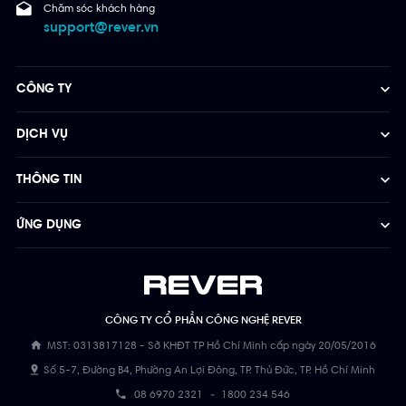
Chăm sóc khách hàng
support@rever.vn
CÔNG TY
DỊCH VỤ
THÔNG TIN
ỨNG DỤNG
CÔNG TY CỔ PHẦN CÔNG NGHỆ REVER
MST: 0313817128 - Sở KHĐT TP Hồ Chí Minh cấp ngày 20/05/2016
Số 5-7, Đường B4, Phường An Lợi Đông, TP. Thủ Đức, TP. Hồ Chí Minh
08 6970 2321
-
1800 234 546