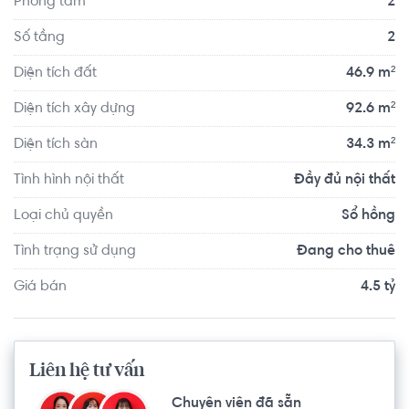
Phòng tắm
2
Advance Fitness & Gym Tôn Dật Tiên khoảng 6.9km, The 
New Gym khoảng 7.2km. Tọa lạc tại vị trí thuận tiện di 
Số tầng
2
chuyển với đầy đủ các tiện ích về y tế, giáo dục và giải trí.
Diện tích đất
46.9 m²
Diện tích xây dựng
92.6 m²
Diện tích sàn
34.3 m²
Tình hình nội thất
Đầy đủ nội thất
Loại chủ quyền
Sổ hồng
Tình trạng sử dụng
Đang cho thuê
Giá bán
4.5 tỷ
Liên hệ tư vấn
Chuyên viên đã sẵn