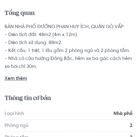
Tổng quan
BÁN NHÀ PHỐ ĐƯỜNG PHAN HUY ÍCH, QUẬN GÒ VẤP

- Diện tích đất: 48m2 (4m x 12m).

- Diện tích sử dụng: 88m2.

- Kết cấu: 1 trệt, 1 lầu gồm 2 phòng ngủ và 2 phòng tắm.

- Nhà có cửa hướng Đông Bắc, hẻm xe ba gác cách hẻm 
xe hơi chỉ 30m.

Nhà có sổ hồng riêng, pháp lý minh bạch rõ ràng bàn 
Xem thêm
giao ngay cho khách có thiện chí.

Thông tin cơ bản
Nhà phố nằm trong khu dân cư đông đúc sầm uất gần 
chợ An Nhơn, cách đường Thống Nhất vài trăm mét, chỉ 
Loại hình
Nhà phố
cách QL 1A khoảng 1,5km, xung quanh là đầy đủ các 
tiện ích, cơ sở hành chính, siêu thị, chợ truyền thống,... 
Phòng ngủ
2
Đáp ứng mọi nhu cầu cho quý gia chủ đang mong muốn 