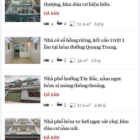
thượng, khu dân cư hiện hữu.
ĐÃ BÁN
4
4
51.4 m²
5.8 tỷ
Nhà có sổ hồng riêng, kết cấu 1 trệt 1
lầu tại hẻm đường Quang Trung.
2
2
24 m²
2.9 tỷ
Nhà phố hướng Tây Bắc, nằm ngay
hẻm xi măng thông thoáng.
ĐÃ BÁN
2
1
21.5 m²
2.85 tỷ
Nhà phố hẻm xe hơi ngay sát chợ, khu
dân cư sầm uất.
ĐÃ BÁN