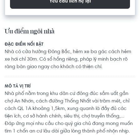
Yêu cầu liên hệ lại
Ưu điểm ngôi nhà
ĐẶC ĐIỂM NỔI BẬT
Nhà có cửa hướng Đông Bắc, hẻm xe ba gác cách hẻm
xe hơi chỉ 30m. Có sổ hồng riêng, pháp lý minh bạch rõ
ràng bàn giao ngay cho khách có thiện chí.
MÔ TẢ VỊ TRÍ
Nhà phố nằm trong khu dân cư đông đúc sầm uất gần
chợ An Nhơn, cách đường Thống Nhất vài trăm mét, chỉ
cách QL 1A khoảng 1,5km, xung quanh là đầy đủ các
tiện ích, cơ sở hành chính, siêu thị, chợ truyền thống,...
Đáp ứng mọi nhu cầu cho quý gia chủ đang mong muốn
tìm 1 chốn an cư lâu dài giữa lòng thành phố nhộn nhịp.