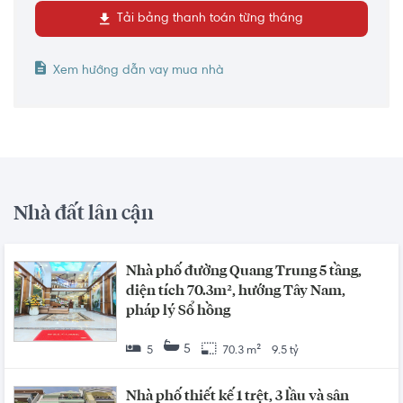
Tải bảng thanh toán từng tháng
Xem hướng dẫn vay mua nhà
Nhà đất lân cận
Nhà phố đường Quang Trung 5 tầng,
diện tích 70.3m², hướng Tây Nam,
pháp lý Sổ hồng
5
5
70.3 m²
9.5 tỷ
Nhà phố thiết kế 1 trệt, 3 lầu và sân