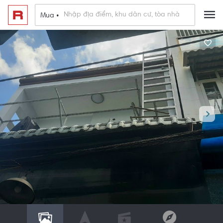
Mua •