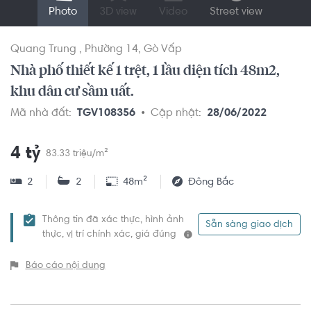
Photo
3D view
Video
Street view
Quang Trung
Phường 14
Gò Vấp
Nhà phố thiết kế 1 trệt, 1 lầu diện tích 48m2,
khu dân cư sầm uất.
Mã nhà đất:
TGV108356
Cập nhật:
28/06/2022
4 tỷ
83.33 triệu/m²
2
2
48m²
Đông Bắc
Thông tin đã xác thực, hình ảnh
Sẵn sàng giao dịch
thực, vị trí chính xác, giá đúng
Báo cáo nội dung