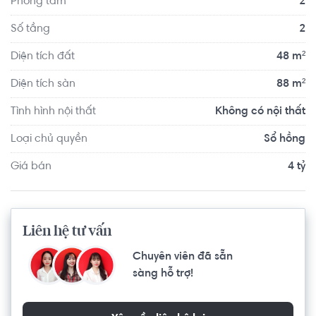
Phòng tắm
2
tìm 1 chốn an cư lâu dài giữa lòng thành phố nhộn nhịp.
Số tầng
2
Diện tích đất
48 m²
Diện tích sàn
88 m²
Tình hình nội thất
Không có nội thất
Loại chủ quyền
Sổ hồng
Giá bán
4 tỷ
Liên hệ tư vấn
Chuyên viên đã sẵn
sàng hỗ trợ!