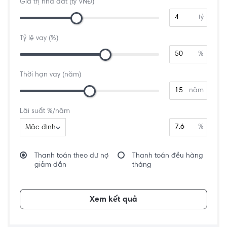
Giá trị nhà đất (tỷ VNĐ)
tỷ
Tỷ lệ vay (%)
%
Thời hạn vay (năm)
năm
Lãi suất %/năm
%
Mặc định
Thanh toán theo dư nợ
Thanh toán đều hàng
giảm dần
tháng
Xem kết quả