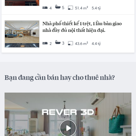
5
4
51.4 m²
5.4 tỷ
Nhà phố thiết kế 1 trệt, 1 lầu bàn giao
nhà đầy đủ nội thất hiện đại.
3
2
43.6 m²
4.4 tỷ
Bạn đang cần bán hay cho thuê nhà?