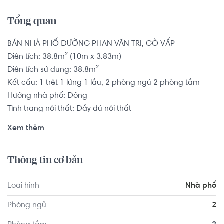
Tổng quan
BÁN NHÀ PHỐ ĐƯỜNG PHAN VĂN TRỊ, GÒ VẤP

Diện tích: 38.8m² (10m x 3.83m)

Diện tích sử dụng: 38.8m²

Kết cấu: 1 trệt 1 lửng 1 lầu, 2 phòng ngủ 2 phòng tắm

Hướng nhà phố: Đông

Tình trạng nội thất: Đầy đủ nội thất

Pháp lý: Sổ hồng

Xem thêm
Nhà phố có vị trí cách Trường Mầm non Sakura Montessori 
Thông tin cơ bản
Quận 2 - TP HCM khoảng 9.5km, cách Trường Đại học Sài 
Gòn khoảng 8.2km. Di chuyển tới Trung tâm thể dục thể 
Loại hình
Nhà phố
thao quận 2 khoảng 8.0km, Advance Fitness & Gym - 
Imperia khoảng 9.3km. Tọa lạc tại vị trí thuận tiện di 
Phòng ngủ
2
chuyển với đầy đủ các tiện ích về y tế, giáo dục và giải trí.