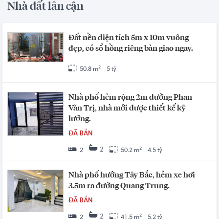
Nhà đất lân cận
Đất nền diện tích 5m x 10m vuông
đẹp, có sổ hồng riêng bàn giao ngay.
50.8 m²
5 tỷ
Nhà phố hẻm rộng 2m đường Phan
Văn Trị, nhà mới được thiết kế kỹ
lưỡng.
ĐÃ BÁN
2
2
50.2 m²
4.5 tỷ
Nhà phố hướng Tây Bắc, hẻm xe hơi
3.5m ra đường Quang Trung.
ĐÃ BÁN
2
2
41.5 m²
5.2 tỷ