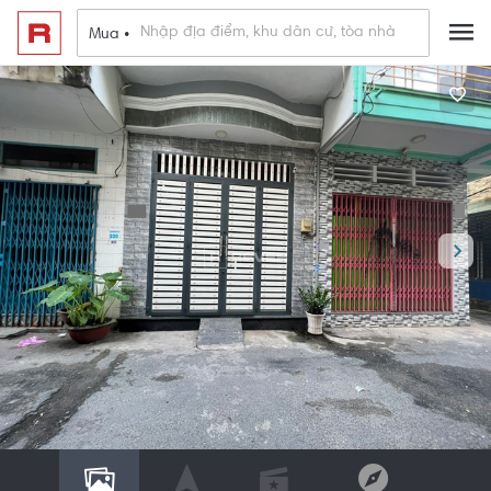
Mua •