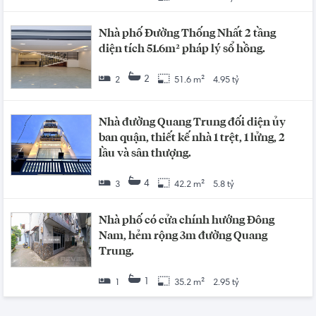
Nhà phố Đường Thống Nhất 2 tầng
diện tích 51.6m² pháp lý sổ hồng.
2
2
51.6 m²
4.95 tỷ
Nhà đường Quang Trung đối diện ủy
ban quận, thiết kế nhà 1 trệt, 1 lửng, 2
lầu và sân thượng.
4
3
42.2 m²
5.8 tỷ
Nhà phố có cửa chính hướng Đông
Nam, hẻm rộng 3m đường Quang
Trung.
1
1
35.2 m²
2.95 tỷ