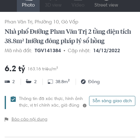
Photo
3D view
Video
Street view
Phan Văn Trị
Phường 10
Gò Vấp
Nhà phố Đường Phan Văn Trị 2 tầng diện tích
38.8m² hướng đông pháp lý sổ hồng
Mã nhà đất:
TGV141384
Cập nhật:
14/12/2022
6.2 tỷ
163.16 triệu/m²
2
2
38.8m²
Đông
Thông tin đã xác thực, hình ảnh
Sẵn sàng giao dịch
thực, vị trí chính xác, giá đúng
Báo cáo nội dung