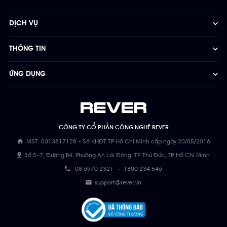
DỊCH VỤ
THÔNG TIN
ỨNG DỤNG
CÔNG TY CỔ PHẦN CÔNG NGHỆ REVER
MST: 0313817128 - Sở KHĐT TP Hồ Chí Minh cấp ngày 20/05/2016
Số 5-7, Đường B4, Phường An Lợi Đông, TP. Thủ Đức, TP. Hồ Chí Minh
08 6970 2321
-
1800 234 546
support@rever.vn