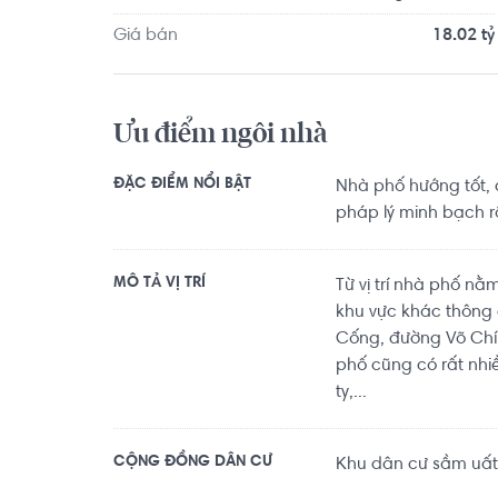
Giá bán
18.02 tỷ
Ưu điểm ngôi nhà
ĐẶC ĐIỂM NỔI BẬT
Nhà phố hướng tốt, 
pháp lý minh bạch r
MÔ TẢ VỊ TRÍ
Từ vị trí nhà phố n
khu vực khác thông
Cống, đường Võ Chí
phố cũng có rất nhi
ty,...
CỘNG ĐỒNG DÂN CƯ
Khu dân cư sầm uất,