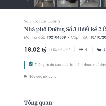
Số 3
Cát Lái
Quận 2
Nhà phố Đường Số 3 thiết kế 2 t
Mã nhà đất:
T02104589
Cập nhật:
18/10/2
18.02 tỷ
4
41.53 triệu/m²
Thông tin đã xác thực, hình ảnh thực, vị trí ch
Báo cáo nội dung
Tổng quan