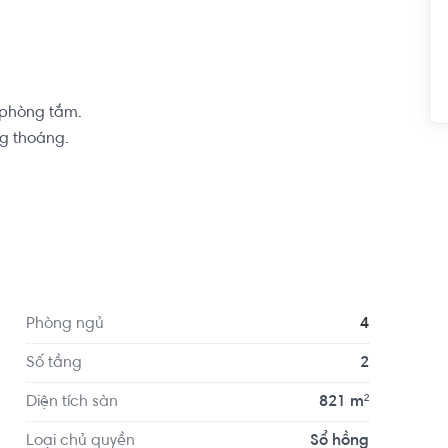
phòng tắm.

g thoáng.

 dàng di chuyển đến các khu vực khác thông qua 
ống, đường Võ Chí Công, Đường Nguyễn Thị 
ác trường học, tiệm tạp hóa, văn phòng, công ty,...
Phòng ngủ
4
Số tầng
2
Diện tích sàn
821 m²
Loại chủ quyền
Sổ hồng