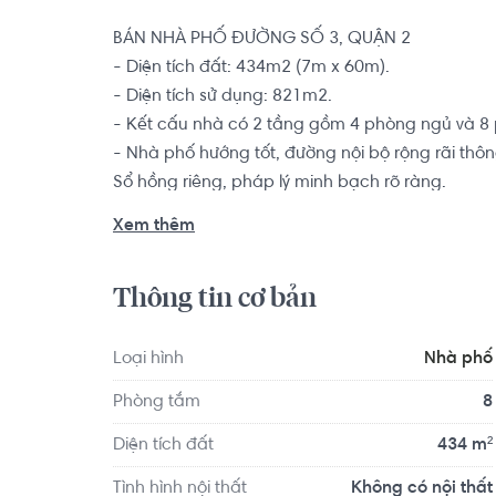
BÁN NHÀ PHỐ ĐƯỜNG SỐ 3, QUẬN 2

- Diện tích đất: 434m2 (7m x 60m).

- Diện tích sử dụng: 821m2.

- Kết cấu nhà có 2 tầng gồm 4 phòng ngủ và 8 
- Nhà phố hướng tốt, đường nội bộ rộng rãi thôn
Sổ hồng riêng, pháp lý minh bạch rõ ràng.

Xem thêm
Từ vị trí nhà phố nằm tại trung tâm Quận 2, dễ
nhiều tuyến đường chính như đường Đồng Văn C
Thông tin cơ bản
Định,... Xung quanh nhà phố cũng có rất nhiều c
Loại hình
Nhà phố
Phòng tắm
8
Diện tích đất
434 m²
Tình hình nội thất
Không có nội thất