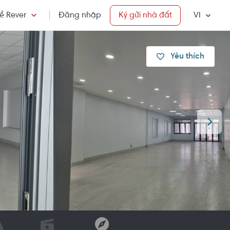
ề Rever
Đăng nhập
Ký gửi nhà đất
VI
Yêu thích