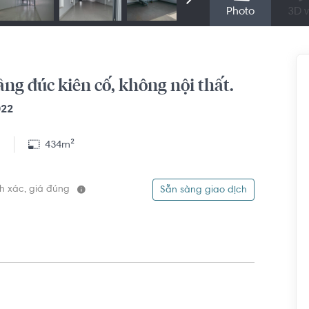
Photo
3D v
ầng đúc kiên cố, không nội thất.
022
8
434m²
ính xác, giá đúng
Sẵn sàng giao dịch