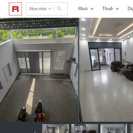
Mua
Thuê
Dự
Mua nhà