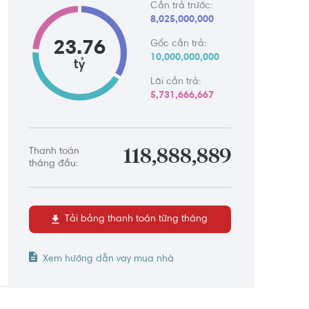
Cần trả trước:
8,025,000,000
23.76
Gốc cần trả:
10,000,000,000
tỷ
Lãi cần trả:
5,731,666,667
Thanh toán
118,888,889
tháng đầu:
Tải bảng thanh toán từng tháng
Xem hướng dẫn vay mua nhà