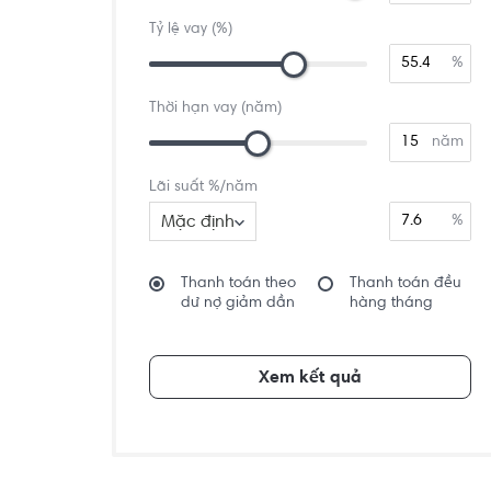
Tỷ lệ vay (%)
%
Thời hạn vay (năm)
năm
Lãi suất %/năm
Mặc định
%
Thanh toán theo
Thanh toán đều
dư nợ giảm dần
hàng tháng
Xem kết quả