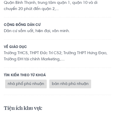
Quận Bình Thạnh, trung tâm quận 1, quận 10 và di
chuyển 20 phút đến quận 2,...
CỘNG ĐỒNG DÂN CƯ
Dân cư sầm uất, hiện đại, văn minh.
VỀ GIÁO DỤC
Trường THCS, THPT Đức Trí CS2; Trường THPT Hưng Đạo,
Trường ĐH tài chính Marketing,....
TÌM KIẾM THEO TỪ KHOÁ
nhà phố phú nhuận
bán nhà phú nhuận
Tiện ích khu vực