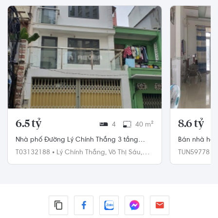
6.5 tỷ
8.6 tỷ
4
40 m²
Nhà phố Đường Lý Chính Thắng 3 tầng
Bán nhà hẻm 
diện tích 40m² hướng tây nam pháp lý sổ
3.6x11m, hư
T03132188
•
Lý Chính Thắng,
Võ Thị Sáu,
TUN59778
•
hồng.
Quận 3
13,
Quận 10