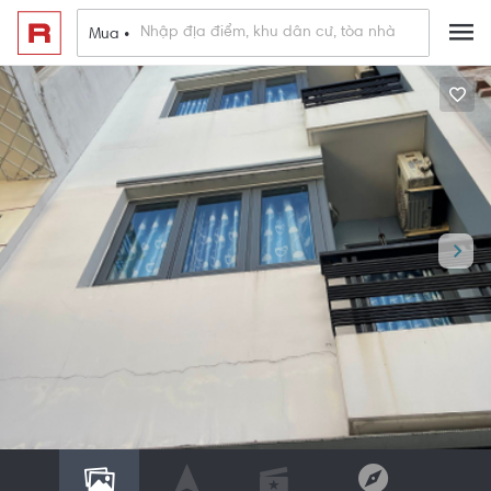
Mua •