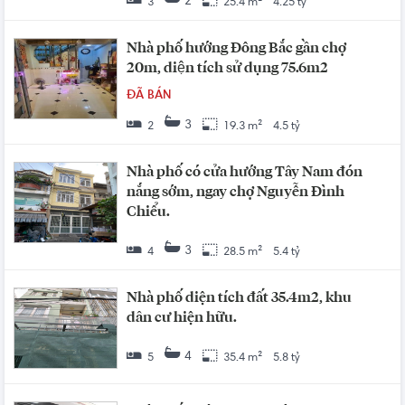
2
3
25.4 m²
4.25 tỷ
Nhà phố hướng Đông Bắc gần chợ
20m, diện tích sử dụng 75.6m2
ĐÃ BÁN
3
2
19.3 m²
4.5 tỷ
Nhà phố có cửa hướng Tây Nam đón
nắng sớm, ngay chợ Nguyễn Đình
Chiểu.
3
4
28.5 m²
5.4 tỷ
Nhà phố diện tích đất 35.4m2, khu
dân cư hiện hữu.
4
5
35.4 m²
5.8 tỷ