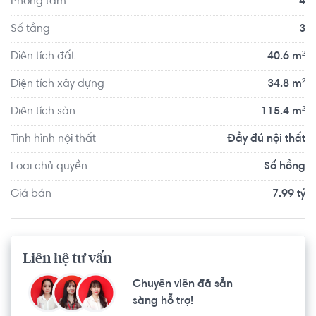
Phòng tắm
4
Quận Bình Thạnh, trung tâm quận 1, quận 10 và di 
chuyển 20 phút đến quận 2,...
Số tầng
3
Diện tích đất
40.6 m²
Diện tích xây dựng
34.8 m²
Diện tích sàn
115.4 m²
Tình hình nội thất
Đầy đủ nội thất
Loại chủ quyền
Sổ hồng
Giá bán
7.99 tỷ
Liên hệ tư vấn
Chuyên viên đã sẵn
sàng hỗ trợ!