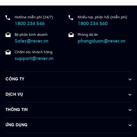
Hotline miễn phí (24/7)
Khiếu nại, phản hồi (miễn phí)
1800 234 546
1800 234 560
Bộ phận kinh doanh
Phòng dự án
Sales@rever.vn
phongduan@rever.vn
Chăm sóc khách hàng
support@rever.vn
CÔNG TY
DỊCH VỤ
THÔNG TIN
ỨNG DỤNG