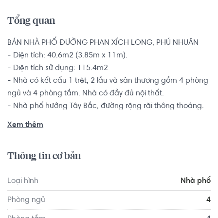
Tổng quan
BÁN NHÀ PHỐ ĐƯỜNG PHAN XÍCH LONG, PHÚ NHUẬN 

- Diện tích: 40.6m2 (3.85m x 11m).

- Diện tích sử dụng: 115.4m2

- Nhà có kết cấu 1 trệt, 2 lầu và sân thượng gồm 4 phòng 
ngủ và 4 phòng tắm. Nhà có đầy đủ nội thất.

- Nhà phố hướng Tây Bắc, đường rộng rãi thông thoáng.

Có sổ hồng riêng, pháp lý đầy đủ bàn giao ngay cho 
Xem thêm
khách có thiện chí.

Thông tin cơ bản
Vị trí nhà phố Phú Nhuận, gần đường Nguyễn Kiệm, 
đường Hoàng Minh Giám, bùng binh Nguyễn Thái Sơn, từ 
Loại hình
Nhà phố
đây có thể dễ dàng di chuyển đến các khu vực quận, 
huyện khác của thành phố như di chuyển chỉ 8 phút đến 
Phòng ngủ
4
Cảng hàng không quốc tế Tân Sơn Nhất, 10 phút đến 