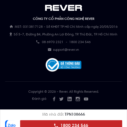
CÔNG TY CỔ PHẦN CÔNG NGHỆ REVER
MST: 0313817128 - Sở KHĐT TP Hồ Chí Minh cấp ngày 20/05/2016
Số 5-7, Đường B4, Phường An Lợi Đông, TP. Thủ Đức, TP. Hồ Chí Minh
08 6970 2321
-
1800 234 546
support@rever.vn
Copyright © 2026 - Rever. All Rights Reserved.
Đánh giá
Mã nhà đất
TPN108666
1800 234 546