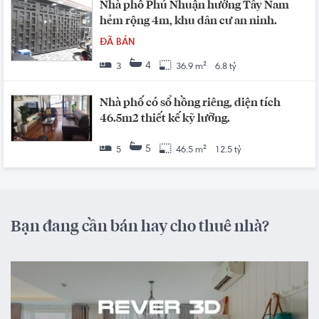
Nhà phố Phú Nhuận hướng Tây Nam
hẻm rộng 4m, khu dân cư an ninh.
ĐÃ BÁN
4
3
36.9 m²
6.8 tỷ
Nhà phố có sổ hồng riêng, diện tích
46.5m2 thiết kế kỹ lưỡng.
5
5
46.5 m²
12.5 tỷ
Bạn đang cần bán hay cho thuê nhà?