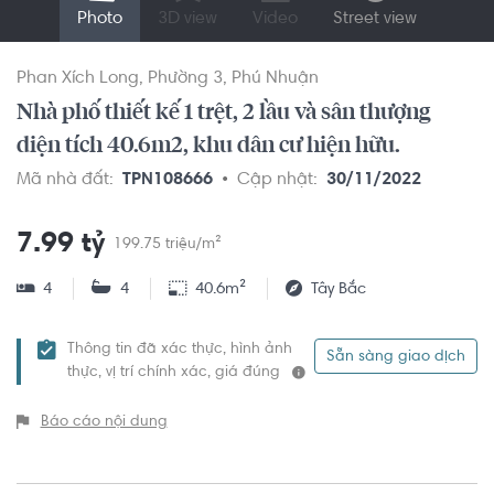
Photo
3D view
Video
Street view
Phan Xích Long
Phường 3
Phú Nhuận
Nhà phố thiết kế 1 trệt, 2 lầu và sân thượng
diện tích 40.6m2, khu dân cư hiện hữu.
Mã nhà đất:
TPN108666
Cập nhật:
30/11/2022
7.99 tỷ
199.75 triệu/m²
4
4
40.6m²
Tây Bắc
Thông tin đã xác thực, hình ảnh
Sẵn sàng giao dịch
thực, vị trí chính xác, giá đúng
Báo cáo nội dung