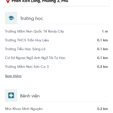
Phan Xích Long, Phường 3, Phú
Nhuận, Hồ Chí Minh
Trường học
Trường Mầm Non Quốc Tế Kindy City
1 m
Trường THCS Trần Huy Liệu
0.1 km
Trường Tiểu Học Sông Lô
0.1 km
Cơ Sở Ngoại Ngữ Anh Ngữ Tôi Tự Học
0.1 km
Trường Mầm Non Sơn Ca 3
0.2 km
Xem thêm
Bệnh viện
Nha Khoa Minh Nguyên
0.2 km