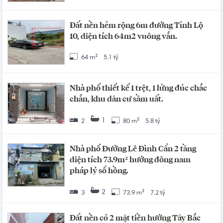
Đất nền hẻm rộng 6m đường Tỉnh Lộ
10, diện tích 64m2 vuông vắn.
64 m²
5.1 tỷ
Nhà phố thiết kế 1 trệt, 1 lửng đúc chắc
chắn, khu dân cư sầm uất.
1
2
80 m²
5.8 tỷ
Nhà phố Đường Lê Đình Cẩn 2 tầng
diện tích 73.9m² hướng đông nam
pháp lý sổ hồng.
2
3
73.9 m²
7.2 tỷ
Đất nền có 2 mặt tiền hướng Tây Bắc