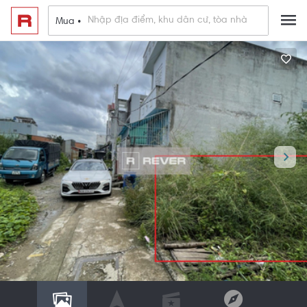
Mua •