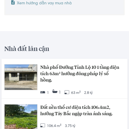
Xem hướng dẫn vay mua nhà
Nhà đất lân cận
Nhà phố Đường Tỉnh Lộ 10 1 tầng diện
tích 63m² hướng đông pháp lý sổ
hồng.
1
1
63 m²
2.8 tỷ
Đất nền thổ cư diện tích 106.4m2,
hướng Tây Bắc ngập tràn ánh sáng.
106.4 m²
3.75 tỷ