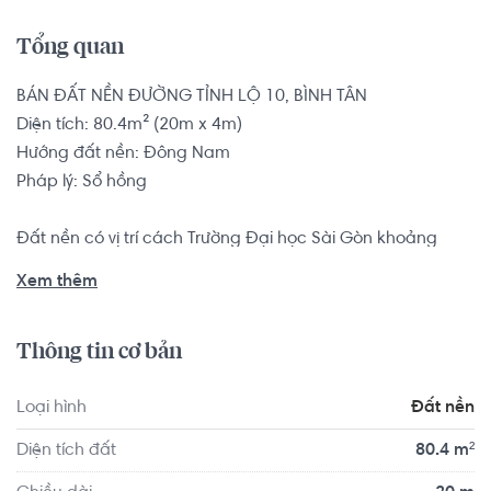
Tổng quan
BÁN ĐẤT NỀN ĐƯỜNG TỈNH LỘ 10, BÌNH TÂN

Diện tích: 80.4m² (20m x 4m)

Hướng đất nền: Đông Nam

Pháp lý: Sổ hồng

Đất nền có vị trí cách Trường Đại học Sài Gòn khoảng 
10.0km, cách Trường Đại học Sư phạm Thể dục Thể thao 
Xem thêm
Thành phố Hồ Chí Minh khoảng 8.0km. Tọa lạc tại vị trí 
thuận tiện di chuyển với đầy đủ các tiện ích về y tế, giáo 
Thông tin cơ bản
dục và giải trí.
Loại hình
Đất nền
Diện tích đất
80.4 m²