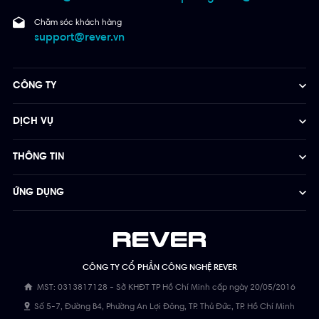
Chăm sóc khách hàng
support@rever.vn
CÔNG TY
DỊCH VỤ
THÔNG TIN
ỨNG DỤNG
CÔNG TY CỔ PHẦN CÔNG NGHỆ REVER
MST: 0313817128 - Sở KHĐT TP Hồ Chí Minh cấp ngày 20/05/2016
Số 5-7, Đường B4, Phường An Lợi Đông, TP. Thủ Đức, TP. Hồ Chí Minh