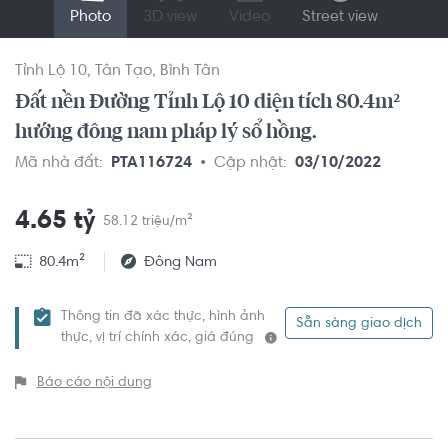
Photo
3D view
Video
Street view
Tỉnh Lộ 10
Tân Tạo
Bình Tân
Đất nền Đường Tỉnh Lộ 10 diện tích 80.4m²
hướng đông nam pháp lý sổ hồng.
Mã nhà đất:
PTA116724
Cập nhật:
03/10/2022
4.65 tỷ
58.12 triệu/m²
80.4m²
Đông Nam
Thông tin đã xác thực, hình ảnh
Sẵn sàng giao dịch
thực, vị trí chính xác, giá đúng
Báo cáo nội dung