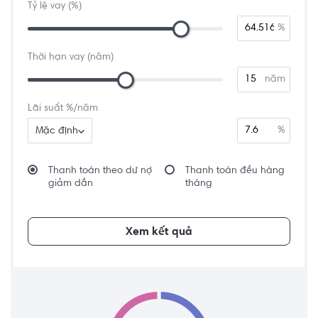
Tỷ lệ vay (%)
%
Thời hạn vay (năm)
năm
Lãi suất %/năm
%
Mặc định
Thanh toán theo dư nợ
Thanh toán đều hàng
giảm dần
tháng
Xem kết quả