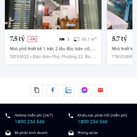
7.5 tỷ
5.7 tỷ
-6%
3
45.1 m²
Nhà phố thiết kế 1 trệt, 2 lầu đúc kiên cố,
Nhà thiết kế
ngay Ủy Ban Nhân Dân phường 22.
hướng Tây N
TBT93032
•
Điện Biên Phủ,
Phường 22,
Bình
TTB103889
Thạnh
Tân Bình
Hotline miễn phí (24/7)
Khiếu nại, phản hồi (miễn phí)
1800 234 546
1800 234 560
Bộ phận kinh doanh
Phòng dự án