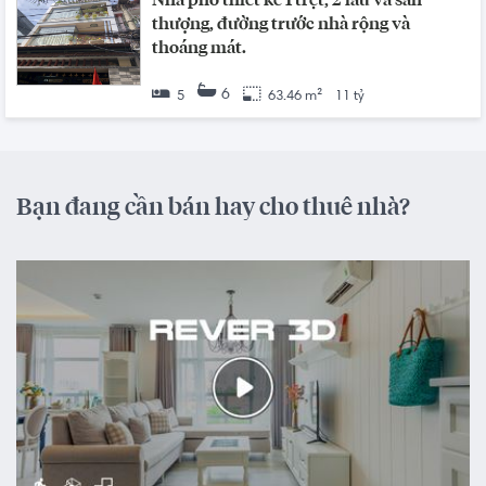
Nhà phố thiết kế 1 trệt, 2 lầu và sân
thượng, đường trước nhà rộng và
thoáng mát.
6
5
63.46 m²
11 tỷ
Bạn đang cần bán hay cho thuê nhà?