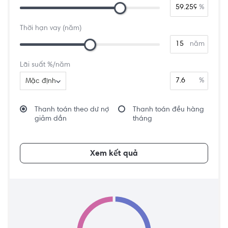
%
Thời hạn vay (năm)
năm
Lãi suất %/năm
%
Mặc định
Thanh toán theo dư nợ
Thanh toán đều hàng
giảm dần
tháng
Xem kết quả