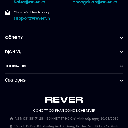
Sales@rever.vn
phongduan@rever.vn
Chăm sóc khách hàng
support@rever.vn
CÔNG TY
DỊCH VỤ
THÔNG TIN
ỨNG DỤNG
CÔNG TY CỔ PHẦN CÔNG NGHỆ REVER
MST: 0313817128 - Sở KHĐT TP Hồ Chí Minh cấp ngày 20/05/2016
Số 5-7, Đường B4, Phường An Lợi Đông, TP. Thủ Đức, TP. Hồ Chí Minh