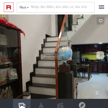
Mua •