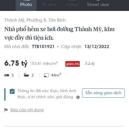
Photo
3D view
Video
Street view
Thành Mỹ
Phường 8
Tân Bình
Nhà phố hẻm xe hơi đường Thành Mỹ, khu
vực đầy đủ tiện ích.
Mã nhà đất:
TTB101921
Cập nhật:
13/12/2022
6.75 tỷ
153.41 triệu/m²
7.2 tỷ
giảm 6%
3
2
44m²
Thông tin đã xác thực, hình ảnh
Sẵn sàng giao dịch
thực, vị trí chính xác, giá đúng
Báo cáo nội dung