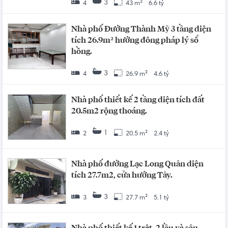
3
4
43 m²
6.6 tỷ
Nhà phố Đường Thành Mỹ 3 tầng diện
tích 26.9m² hướng đông pháp lý sổ
hồng.
3
4
26.9 m²
4.6 tỷ
Nhà phố thiết kế 2 tầng diện tích đất
20.5m2 rộng thoáng.
1
2
20.5 m²
2.4 tỷ
Nhà phố đường Lạc Long Quân diện
tích 27.7m2, cửa hướng Tây.
3
3
27.7 m²
5.1 tỷ