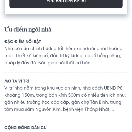
Yêu cầu liên hệ lại
Ưu điểm ngôi nhà
ĐẶC ĐIỂM NỔI BẬT
Nhà có cửa chính hướng tốt, hẻm xe hơi rộng rãi thoáng
mát. Thiết kế kiên cố, đầu tư kỹ lưỡng, có sổ hồng riêng,
pháp lý đầy đủ. Bàn giao nội thất cơ bản.
MÔ TẢ VỊ TRÍ
Vị trí nhà nằm trong khu vực an ninh, nhà cách UBND P8
khoảng 150m, trong bán kính 500m có nhiều tiện ích như:
gần nhiều trường học các cấp, gần chợ Tân Bình, trung
tâm mua sấm Nguyễn Kim, bệnh viện Thống Nhất,...
CỘNG ĐỒNG DÂN CƯ