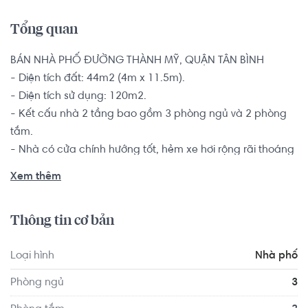
Tổng quan
BÁN NHÀ PHỐ ĐƯỜNG THÀNH MỸ, QUẬN TÂN BÌNH

- Diện tích đất: 44m2 (4m x 11.5m).

- Diện tích sử dụng: 120m2.

- Kết cấu nhà 2 tầng bao gồm 3 phòng ngủ và 2 phòng 
tắm.

- Nhà có cửa chính hướng tốt, hẻm xe hơi rộng rãi thoáng 
mát.

Xem thêm
Nhà có thiết kế kiên cố, đầu tư kỹ lưỡng, có sổ hồng riêng, 
pháp lý đầy đủ. Bàn giao nội thất cơ bản.

Thông tin cơ bản
Vị trí nhà nằm trong khu vực an ninh, nhà cách UBND P8 
Loại hình
Nhà phố
khoảng 150m, trong bán kính 500m có nhiều tiện ích như: 
gần nhiều trường học các cấp, gần chợ Tân Bình, trung 
Phòng ngủ
3
tâm mua sấm Nguyễn Kim, bệnh viện Thống Nhất,...