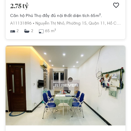
2.75 tỷ
Căn hộ Phú Thọ đầy đủ nội thất diện tích 65m².
A11131896 •
Nguyễn Thị Nhỏ,
Phường 15,
Quận 11,
Hồ Chí Minh
2
65 m²
2