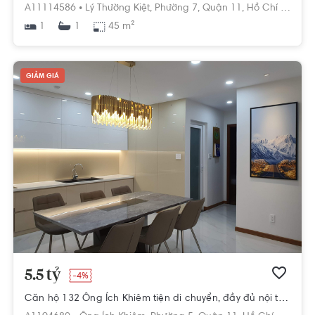
A11114586 •
Lý Thường Kiệt,
Phường 7,
Quận 11,
Hồ Chí Minh
1
45 m²
1
GIẢM GIÁ
5.5 tỷ
-4%
Căn hộ 132 Ông Ích Khiêm tiện di chuyển, đầy đủ nội thất.