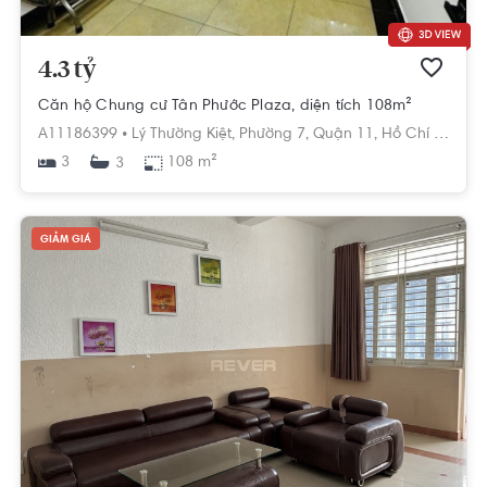
4.3 tỷ
Căn hộ Chung cư Tân Phước Plaza, diện tích 108m²
A11186399 •
Lý Thường Kiệt,
Phường 7,
Quận 11,
Hồ Chí Minh
3
108 m²
3
GIẢM GIÁ