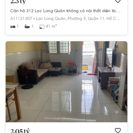
2.3 tỷ
Căn hộ 312 Lạc Long Quân không có nội thất diện tích 41m².
A11121307 •
Lạc Long Quân,
Phường 5,
Quận 11,
Hồ Chí Minh
1
41 m²
1
2.05 tỷ