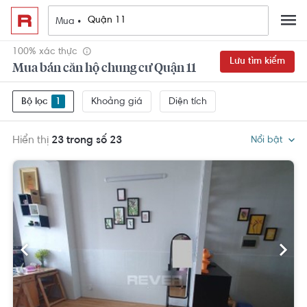
Mua •
100% xác thực
Lưu tìm kiếm
Mua bán căn hộ chung cư Quận 11
Khoảng giá
Diện tích
Bộ lọc
1
Hiển thị
23 trong số 23
Nổi bật