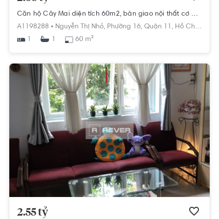
Căn hộ Cây Mai diện tích 60m2, bàn giao nội thất cơ bản.
A1198288 •
Nguyễn Thị Nhỏ,
Phường 16,
Quận 11,
Hồ Chí Minh
1
60 m²
1
2.55 tỷ