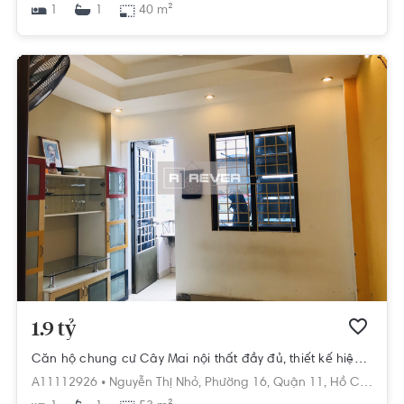
1
40 m²
1
1.9 tỷ
Căn hộ chung cư Cây Mai nội thất đầy đủ, thiết kế hiện đại
A11112926 •
Nguyễn Thị Nhỏ,
Phường 16,
Quận 11,
Hồ Chí Minh