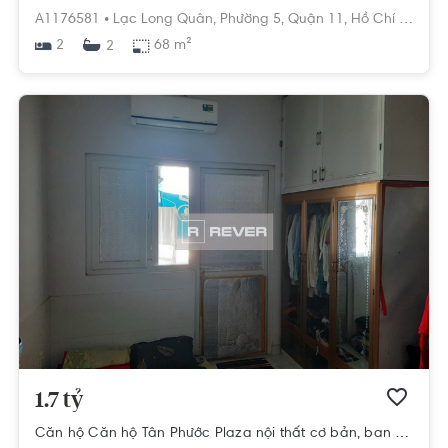
A1176581 •
Lạc Long Quân,
Phường 5,
Quận 11,
Hồ Chí Minh
2
68 m²
2
1.7 tỷ
Căn hộ Căn hộ Tân Phước Plaza nội thất cơ bản, ban công mát mẻ