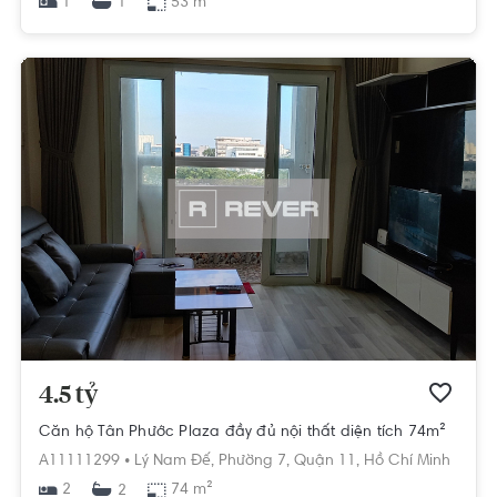
1
53 m²
1
4.5 tỷ
Căn hộ Tân Phước Plaza đầy đủ nội thất diện tích 74m²
A11111299 •
Lý Nam Đế,
Phường 7,
Quận 11,
Hồ Chí Minh
2
74 m²
2