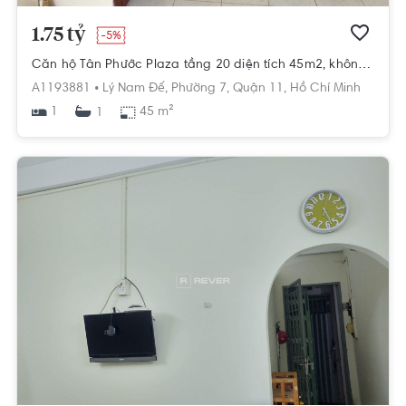
1.75 tỷ
-5%
Căn hộ Tân Phước Plaza tầng 20 diện tích 45m2, không có nội thất.
A1193881 •
Lý Nam Đế,
Phường 7,
Quận 11,
Hồ Chí Minh
1
45 m²
1