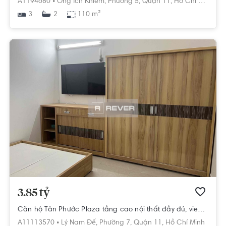
A1194680 •
Ông Ích Khiêm,
Phường 5,
Quận 11,
Hồ Chí Minh
3
110 m²
2
3.85 tỷ
Căn hộ Tân Phước Plaza tầng cao nội thất đầy đủ, view thoáng mát
A11113570 •
Lý Nam Đế,
Phường 7,
Quận 11,
Hồ Chí Minh