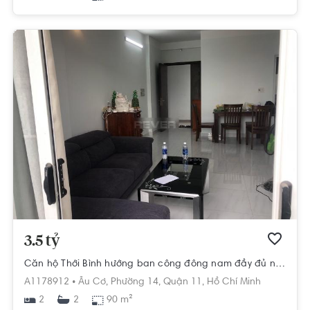
3.5 tỷ
Căn hộ Thới Bình hướng ban công đông nam đầy đủ nội thất diện tích 90m²
A1178912 •
Âu Cơ,
Phường 14,
Quận 11,
Hồ Chí Minh
2
90 m²
2