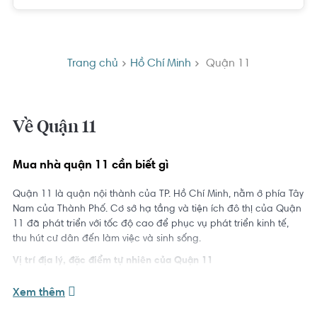
Trang chủ
Hồ Chí Minh
Quận 11
Về Quận 11
Mua nhà quận 11 cần biết gì
Quận 11 là quận nội thành của TP. Hồ Chí Minh, nằm ở phía Tây
Nam của Thành Phố. Cơ sở hạ tầng và tiện ích đô thị của Quận
11 đã phát triển với tốc độ cao để phục vụ phát triển kinh tế,
thu hút cư dân đến làm việc và sinh sống.
Vị trí địa lý, đặc điểm tự nhiên của Quận 11
Quận 11 có tổng diện tích 5,14 km
2
, Quận 11 có vị trí chiến
Xem thêm
lược vô cùng quan trọng trong giao thương và và mạch phát
triển kinh tế của TP HCM. Quận 11 giáp các Quận cụ thể như