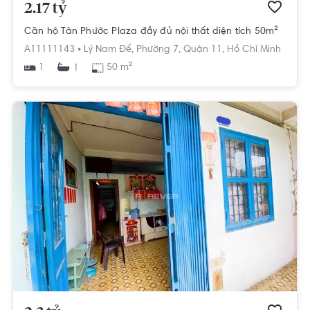
2.17 tỷ
Căn hộ Tân Phước Plaza đầy đủ nội thất diện tích 50m²
A11111143 •
Lý Nam Đế,
Phường 7,
Quận 11,
Hồ Chí Minh
1
50 m²
1