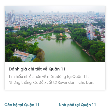
sau:
- Phía Bắc Quận 11 giáp các quận
Tân Bình
(tại nút giao Lê
Đại Hành bởi cánh cung Âu Cơ - Nguyễn Thị Nhỏ)
- Phía Nam Quận 11 giáp Quận 5 (lấy ranh giới là các tuyến
đường Nguyễn Chí Thanh và Nguyễn Thị Nhỏ) và Quận 6 (lấy
ranh giới là các tuyến đường Hồng Bàng và Tân Hóa)
- Phía Đông Quận 11 giáp Quận 10, lấy ranh giới là đường Lý
Thường Kiệt.
- Phía Tây Quận 11 giáp quận Tân Phú
Lịch sử hình thành, phát triển của Quận 11
Đánh giá chi tiết về Quận 11
Quận 11 chính thức có tên trên bản đồ Sài Gòn-Gia Định từ
ngày 01/07/1969 theo sắc luật số 73 của chính quyền Sài Gòn
Tìm hiểu nhiều hơn về môi trường tại Quận 11.
cũ. Ban đầu gồm 4 phường được tách ra từ Quận 5 và Quận 6:
Những thống kê, đề xuất từ Rever dành cho bạn.
Phường Phú Thọ (Quận 5 cũ), Phường Cầu Tre, Bình Thới, Phú
Thọ Hòa (Quận 6 cũ). Sau đó lập thêm 2 phường là Bình Thạnh
và Phú Thạnh.
Sau ngày giải phóng 30/4/1975, địa bàn Quận 11 được giữ
Căn hộ tại Quận 11
Nhà phố tại Quận 11
nguyên với 6 phường và 47 khóm. Đến ngày 01/06/1976 được