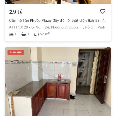
2.9 tỷ
Căn hộ Tân Phước Plaza đầy đủ nội thất diện tích 52m².
A11140128 •
Lý Nam Đế,
Phường 7,
Quận 11,
Hồ Chí Minh
1
52 m²
1
GIẢM GIÁ