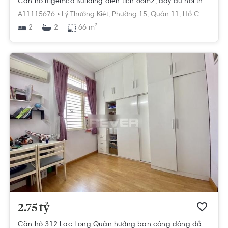
Căn hộ Bigemco Building diện tích 66m2, đầy đủ nội thất.
A11115676 •
Lý Thường Kiệt,
Phường 15,
Quận 11,
Hồ Chí Minh
2
66 m²
2
2.75 tỷ
Căn hộ 312 Lạc Long Quân hướng ban công đông đầy đủ nội thất diện tích 68m²