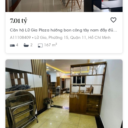
7.01 tỷ
Căn hộ Lữ Gia Plaza hướng ban công tây nam đầy đủ nội thất diện tích 167m²
A11108409 •
Lữ Gia,
Phường 15,
Quận 11,
Hồ Chí Minh
4
167 m²
2