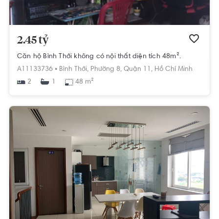
2.45 tỷ
Căn hộ Bình Thới không có nội thất diện tích 48m².
A11133736 •
Bình Thới,
Phường 8,
Quận 11,
Hồ Chí Minh
2
48 m²
1