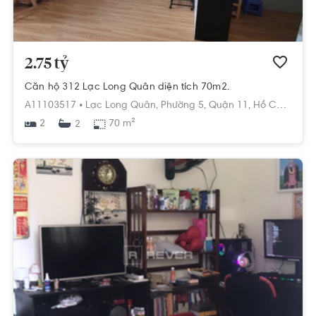
2.75 tỷ
Căn hộ 312 Lạc Long Quân diện tích 70m2.
A11103517 •
Lạc Long Quân,
Phường 5,
Quận 11,
Hồ Chí Minh
2
70 m²
2