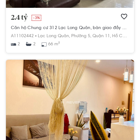
2.4 tỷ
-3%
Căn hộ Chung cư 312 Lạc Long Quân, bàn giao đầy đủ nội thất.
A11102442 •
Lạc Long Quân,
Phường 5,
Quận 11,
Hồ Chí Minh
2
66 m²
2