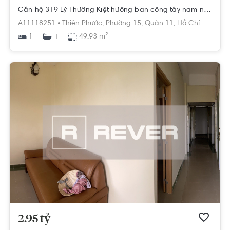
Căn hộ 319 Lý Thường Kiệt hướng ban công tây nam nội thất cơ bản diện tích 49.93m²
A11118251 •
Thiên Phước,
Phường 15,
Quận 11,
Hồ Chí Minh
1
49.93 m²
1
2.95 tỷ