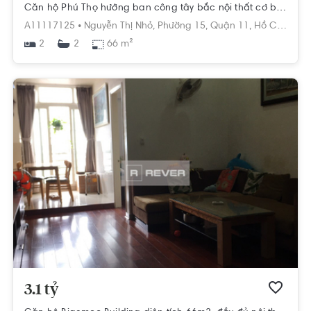
Căn hộ Phú Thọ hướng ban công tây bắc nội thất cơ bản diện tích 66m².
A11117125 •
Nguyễn Thị Nhỏ,
Phường 15,
Quận 11,
Hồ Chí Minh
2
66 m²
2
3.1 tỷ