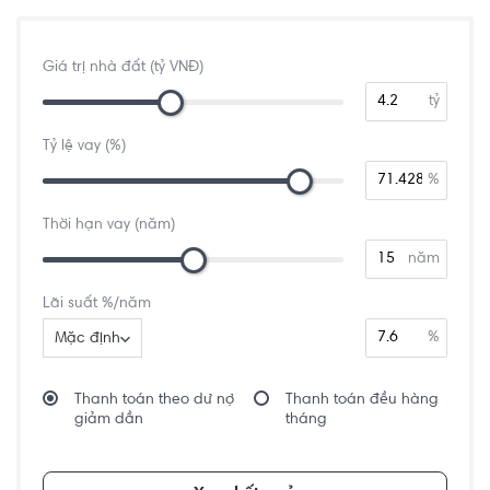
Giá trị nhà đất (tỷ VNĐ)
tỷ
Tỷ lệ vay (%)
%
Thời hạn vay (năm)
năm
Lãi suất %/năm
%
Mặc định
Thanh toán theo dư nợ
Thanh toán đều hàng
giảm dần
tháng