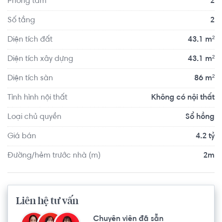
Phòng tắm
2
vực Quận 5, các khu vực trung tâm thành phố. Đây là con 
đường tập trung buôn bán sầm uất, hội tụ nhiều tiện ích, 
Số tầng
2
thuận tiện kinh doanh.
Diện tích đất
43.1 m²
Diện tích xây dựng
43.1 m²
Diện tích sàn
86 m²
Tình hình nội thất
Không có nội thất
Loại chủ quyền
Sổ hồng
Giá bán
4.2 tỷ
Đường/hẻm trước nhà (m)
2m
Liên hệ tư vấn
Chuyên viên đã sẵn