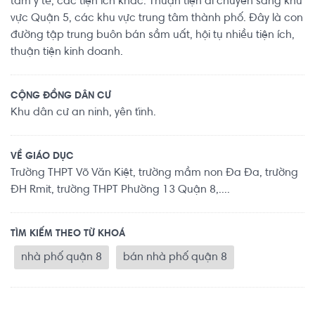
tâm y tế, các tiện ích khác. Thuận tiện di chuyển sang khu
vực Quận 5, các khu vực trung tâm thành phố. Đây là con
đường tập trung buôn bán sầm uất, hội tụ nhiều tiện ích,
thuận tiện kinh doanh.
CỘNG ĐỒNG DÂN CƯ
Khu dân cư an ninh, yên tĩnh.
VỀ GIÁO DỤC
Trường THPT Võ Văn Kiệt, trường mầm non Đa Đa, trường
ĐH Rmit, trường THPT Phường 13 Quận 8,....
TÌM KIẾM THEO TỪ KHOÁ
nhà phố quận 8
bán nhà phố quận 8