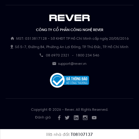
CÔNG TY CỔ PHẦN CÔNG NGHỆ REVER
MST: 0313817128 - Sở KHĐT TP Hồ Chí Minh cấp ngày 20/05/2016
Số 5-7, Đường B4, Phường An Lợi Đông, TP. Thủ Đức, TP. Hồ Chí Minh
08 6970 2321
-
1800 234 546
support@rever.vn
Copyright © 2026 - Rever. All Rights Reserved.
Đánh giá
Mã nhà đất
T08107137