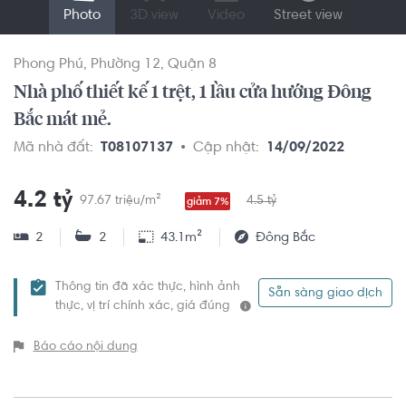
Photo
3D view
Video
Street view
Phong Phú
Phường 12
Quận 8
Nhà phố thiết kế 1 trệt, 1 lầu cửa hướng Đông
Bắc mát mẻ.
Mã nhà đất:
T08107137
Cập nhật:
14/09/2022
4.2 tỷ
97.67 triệu/m²
4.5 tỷ
giảm 7%
2
2
43.1m²
Đông Bắc
Thông tin đã xác thực, hình ảnh
Sẵn sàng giao dịch
thực, vị trí chính xác, giá đúng
Báo cáo nội dung