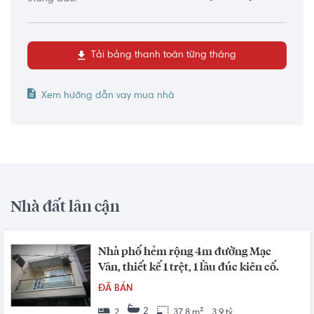
Tải bảng thanh toán từng tháng
Xem hướng dẫn vay mua nhà
Nhà đất lân cận
Nhà phố hẻm rộng 4m đường Mạc
Vân, thiết kế 1 trệt, 1 lầu đúc kiên cố.
ĐÃ BÁN
2
2
37.8 m²
3.9 tỷ