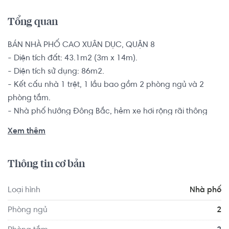
Tổng quan
BÁN NHÀ PHỐ CAO XUÂN DỤC, QUẬN 8

- Diện tích đất: 43.1m2 (3m x 14m).

- Diện tích sử dụng: 86m2.

- Kết cấu nhà 1 trệt, 1 lầu bao gồm 2 phòng ngủ và 2 
phòng tắm.

- Nhà phố hướng Đông Bắc, hẻm xe hơi rộng rãi thông 
thoáng.

Xem thêm
Sổ hồng riêng, pháp lý đầy đủ, bàn giao không có nội 
thất.

Thông tin cơ bản
Vị trí nhà cách bệnh viện Quận 8 khoảng 2.5km, cách 
Loại hình
Nhà phố
trường học cấp 1 2 3 dưới 1km, cách chợ và siêu thị 50m. 
Trong vòng bán kính 500m có nhiều trường học, chợ, trung 
Phòng ngủ
2
tâm y tế, các tiện ích khác. Thuận tiện di chuyển sang khu 