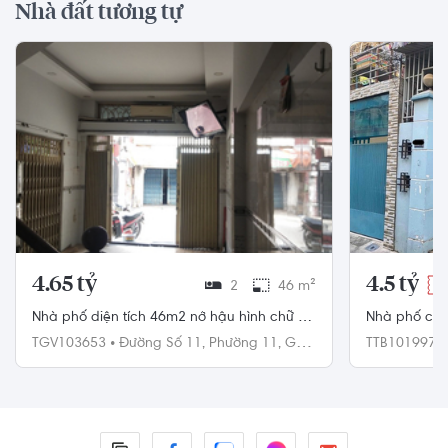
Nhà đất tương tự
4.65 tỷ
4.5 tỷ
2
46 m²
-2
Nhà phố diện tích 46m2 nở hậu hình chữ L
Nhà phố có 
rất đẹp.
1 trệt, 1 lửn
TGV103653
•
Đường Số 11,
Phường 11,
Gò
TTB101997
Vấp
Tân Bình