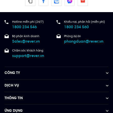
Hotline miễn phí (24/7)
Khiếu nại, phản hồi (miễn phí)
1800 234 546
1800 234 560
Bộ phận kinh doanh
Phòng dự án
Sales@rever.vn
phongduan@rever.vn
Chăm sóc khách hàng
support@rever.vn
CÔNG TY
DỊCH VỤ
THÔNG TIN
ỨNG DỤNG