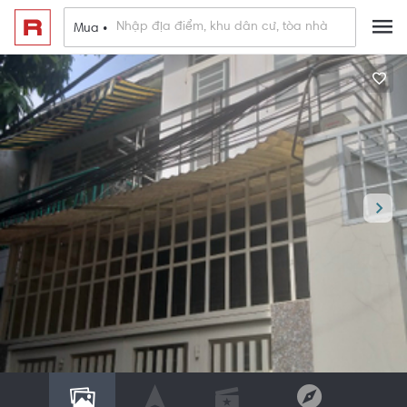
Mua •