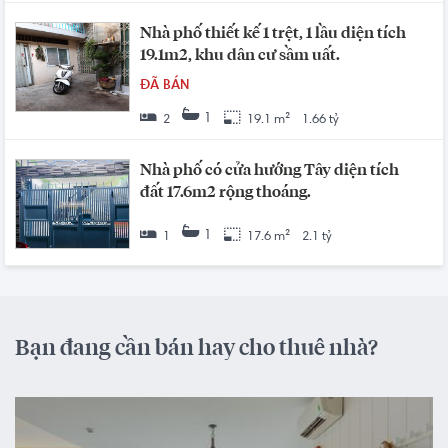
Nhà phố thiết kế 1 trệt, 1 lầu diện tích
19.1m2, khu dân cư sầm uất.
ĐÃ BÁN
1
2
19.1 m²
1.66 tỷ
Nhà phố có cửa hướng Tây diện tích
đất 17.6m2 rộng thoáng.
1
1
17.6 m²
2.1 tỷ
Bạn đang cần bán hay cho thuê nhà?