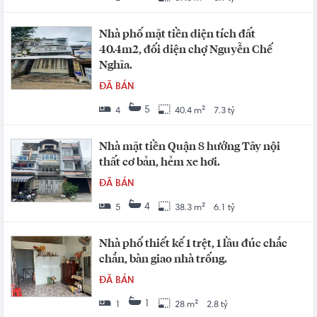
Nhà phố mặt tiền diện tích đất
40.4m2, đối diện chợ Nguyễn Chế
Nghĩa.
ĐÃ BÁN
5
4
40.4 m²
7.3 tỷ
Nhà mặt tiền Quận 8 hướng Tây nội
thất cơ bản, hẻm xe hơi.
ĐÃ BÁN
4
5
38.3 m²
6.1 tỷ
Nhà phố thiết kế 1 trệt, 1 lầu đúc chắc
chắn, bàn giao nhà trống.
ĐÃ BÁN
1
1
28 m²
2.8 tỷ