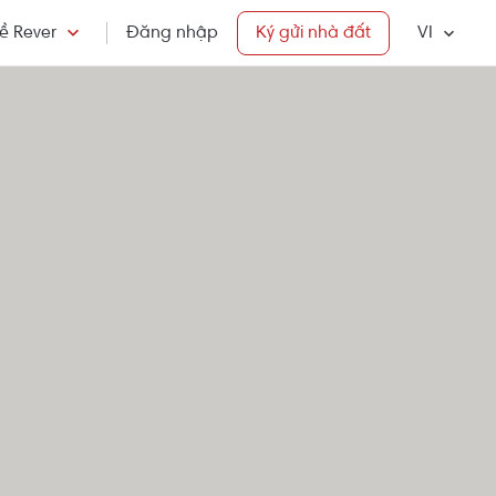
ề Rever
Đăng nhập
Ký gửi nhà đất
VI