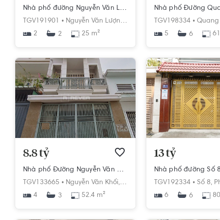
Nhà phố đường Nguyễn Văn Lượng 2 tầng, diện tích 25m², hướng Tây Bắc, pháp lý Sổ hồng
TGV191901 •
Nguyễn Văn Lượng,
Phường 17,
TGV198334 •
Gò Vấp,
Hồ Chí 
Quang 
2
25 m²
5
61
2
6
8.8 tỷ
13 tỷ
Nhà phố Đường Nguyễn Văn Khối 4 tầng diện tích 52.4m² pháp lý sổ hồng.
TGV133665 •
Nguyễn Văn Khối,
Phường 9,
TGV192334 •
Gò Vấp,
Hồ Chí Min
Số 8,
P
4
52.4 m²
6
80
3
6