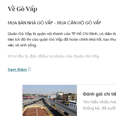
Về Gò Vấp
MUA BÁN NHÀ GÒ VẤP - MUA CĂN HỘ GÒ VẤP
Quận Gò Vấp là quận nội thành của TP. Hồ Chí Minh, có diện tíc
tiện ích đô thị của quận Gò Vấp đã hoàn chỉnh khá tốt, tạo thuậ
việc và sinh sống.
Vị trí địa lý, đặc điểm tự nhiên của Quận Gò Vấp
Quận Gò Vấp nằm về phía Bắc của TP. Hồ Chí Minh, quận Gò V
Xem thêm
quận Bình Thạnh.
Quận Gò Vấp có diện tích 19,2 km
, địa hình bằng phẳng nằm c
2
nước vừa giúp quận Gò Vấp có cảnh quan xanh mát thu hút sự 
vườn và phố.
Đánh giá chi ti
Tìm hiểu nhiều hơ
Lịch sử hình thành, phát triển của Quận Gò Vấp
thống kê, đề xuất
Thời Việt Nam Cộng Hòa, quận Gò Vấp có 15 làng. Qua nhiều sự 