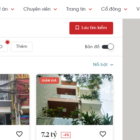
 án
Chuyên viên
Trang tin
Cổ đông
V
Lưu tìm kiếm
Thêm
Bản đồ
D
Nổi bật
GIẢM GIÁ
7.2 tỷ
-4%