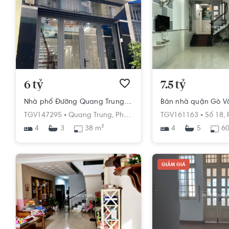
6 tỷ
7.5 tỷ
Nhà phố Đường Quang Trung 5 tầng diện tích 38m² hướng tây bắc pháp lý sổ hồng
TGV147295 •
Quang Trung,
Phường 8,
Gò Vấp,
TGV161163 •
Hồ Chí Minh
Số 18,
4
38 m²
4
60
3
5
GIẢM GIÁ