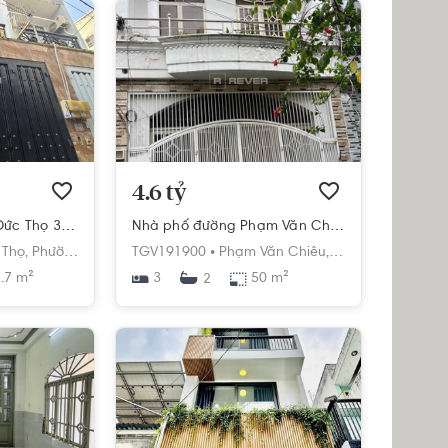
4.6 tỷ
Nhà phố Đường Lê Đức Thọ 3 tầng diện tích 42.7m² hướng bắc pháp lý sổ hồng
Nhà phố đường Phạm Văn Chiêu 2 tầng, diện tích 50m², hướng Đông, pháp lý Sổ hồng
 Thọ,
Phường 16,
Gò Vấp,
TGV191900 •
Hồ Chí Minh
Phạm Văn Chiêu,
Phường 14,
Gò Vấ
.7 m²
3
50 m²
2