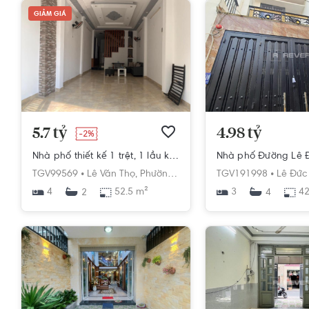
GIẢM GIÁ
5.7 tỷ
4.98 tỷ
-2%
Nhà phố thiết kế 1 trệt, 1 lầu kiên cố, cửa hướng Tây đón nắng ấm.
TGV99569 •
Lê Văn Thọ,
Phường 14,
Gò Vấp,
TGV191998 •
Hồ Chí Minh
Lê Đức
4
52.5 m²
3
42
2
4