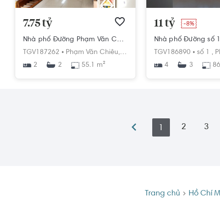
7.75 tỷ
11 tỷ
-8%
Nhà phố Đường Phạm Văn Chiêu 2 tầng diện tích 55.1m² pháp lý sổ hồng
TGV187262 •
Phạm Văn Chiêu,
Phường 14,
TGV186890 •
Gò Vấp,
Hồ Chí Mi
số 1 ,
P
2
55.1 m²
4
86
2
3
2
3
1
Trang chủ
Hồ Chí M