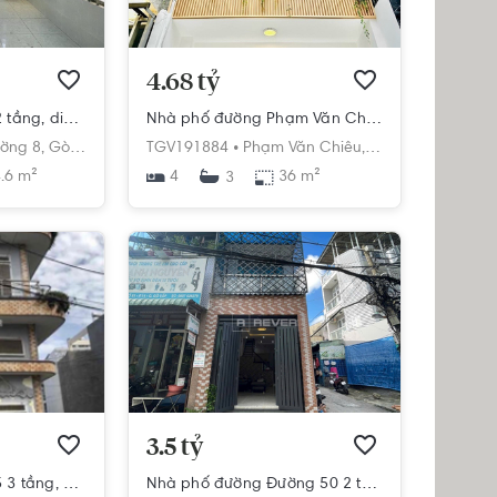
4.68 tỷ
Nhà phố đường 10 2 tầng, diện tích 44.6m², hướng Đông Nam, pháp lý Sổ hồng
Nhà phố đường Phạm Văn Chiêu 4 tầng, diện tích 36m², hướng Đông Bắc, pháp lý Sổ hồng
ờng 8,
Gò Vấp,
Hồ Chí Minh
TGV191884 •
Phạm Văn Chiêu,
Phường 14,
Gò Vấ
.6 m²
4
36 m²
3
3.5 tỷ
Nhà phố đường Số 5 3 tầng, diện tích 18m², hướng Đông, pháp lý Sổ hồng
Nhà phố đường Đường 50 2 tầng, diện tích 32.6m², hướng Đông Nam, pháp lý Sổ hồng