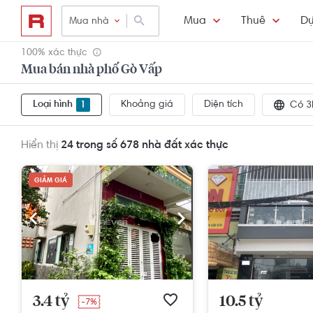
Mua
Thuê
Dự
Mua nhà
100% xác thực
Mua bán nhà phố Gò Vấp
Loại hình
Khoảng giá
Diện tích
1
Có 3
Hiển thị
24 trong số 678
nhà đất xác thực
GIẢM GIÁ
3.4 tỷ
10.5 tỷ
-7%