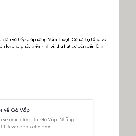
h lớn và tiếp giáp sông Vàm Thuật. Cơ sở hạ tầng và 
n lợi cho phát triển kinh tế, thu hút cư dân đến làm 
ấp kết nối 
Quận 12
, quận Phú Nhuận, quận Tân Bình và 
ạnh các sông và kênh rạch vừa có vai trò về thoát 
phát triển các dự án nhà
, 
căn hộ chung cư
, biệt thự 
ết về Gò Vấp
n về môi trường tại Gò Vấp. Những
 từ Rever dành cho bạn.
kiện lịch sử, địa giới hành chính Gò Vấp được giải 