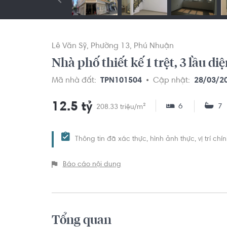
Lê Văn Sỹ
Phường 13
Phú Nhuận
Nhà phố thiết kế 1 trệt, 3 lầu di
Mã nhà đất:
TPN101504
Cập nhật:
28/03/2
12.5 tỷ
6
7
208.33 triệu/m²
Thông tin đã xác thực, hình ảnh thực, vị trí ch
Báo cáo nội dung
Tổng quan