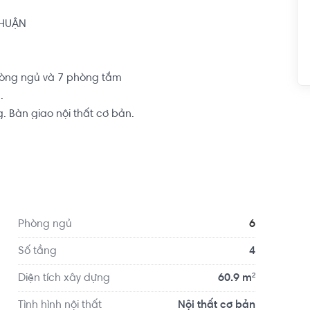
HUẬN

hòng ngủ và 7 phòng tắm



 Bàn giao nội thất cơ bản.

ển chỉ gần ngã tư Phú Nhuận, gần chợ Phú Nhuận, 
 thông ra đường lớn Phan Xích Long, Phan Đang 
c quận 1, quận 3, quận Gò Vấp, quận Bình Thạnh.
Phòng ngủ
6
Số tầng
4
Diện tích xây dựng
60.9 m²
Tình hình nội thất
Nội thất cơ bản