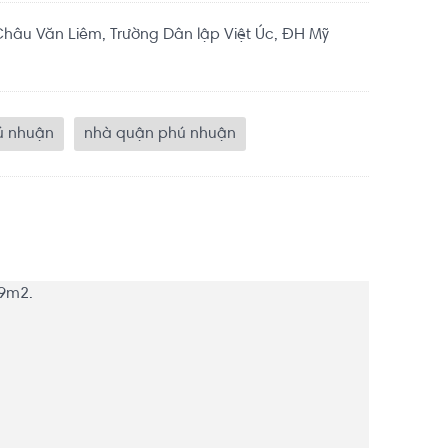
hâu Văn Liêm, Trường Dân lập Việt Úc, ĐH Mỹ
ú nhuận
nhà quận phú nhuận