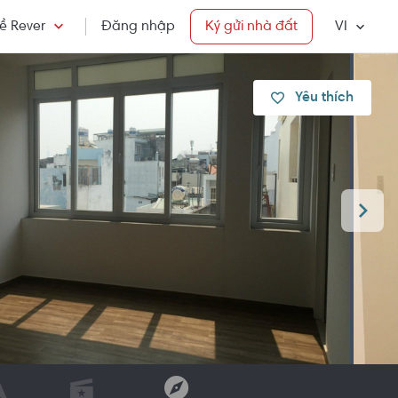
ề Rever
Đăng nhập
Ký gửi nhà đất
VI
Yêu thích