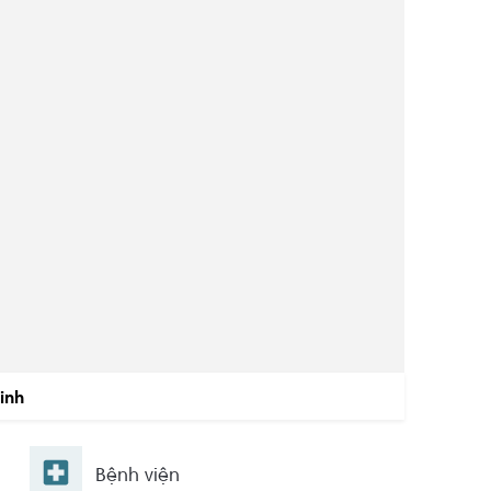
inh
Bệnh viện