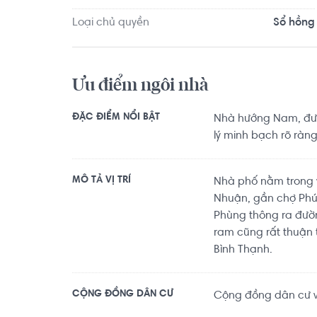
Loại chủ quyền
Sổ hồng
Ưu điểm ngôi nhà
ĐẶC ĐIỂM NỔI BẬT
Nhà hướng Nam, đườ
lý minh bạch rõ ràng
MÔ TẢ VỊ TRÍ
Nhà phố nằm trong vị
Nhuận, gần chợ Phú
Phùng thông ra đườn
ram cũng rất thuận 
Bình Thạnh.
CỘNG ĐỒNG DÂN CƯ
Cộng đồng dân cư vă