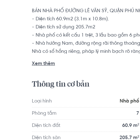
BÁN NHÀ PHỐ ĐƯỜNG LÊ VĂN SỸ, QUẬN PHÚ N
- Diện tích 60.9m2 (3.1m x 10.8m).

- Diện tích sử dụng 205.7m2

- Nhà phố có kết cấu 1 trệt, 3 lầu bao gồm 6 p
- Nhà hướng Nam, đường rộng rãi thông thoáng.
Nhà có sổ hồng riêng, pháp lý minh bạch rõ ràng.
Xem thêm
Nhà phố nằm trong vị trí rất thuận tiện di chuy
Bệnh viện Hoàn Mỹ, đường hẻm Phan Đình Phùng
Thông tin cơ bản
Lưu,... Ngoài ram cũng rất thuận tiện đi lại cá
Loại hình
Nhà phố
Phòng tắm
7
Diện tích đất
60.9 m²
Diện tích sàn
205.7 m²