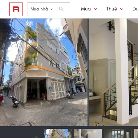
Mua
Thuê
Dự
Mua nhà