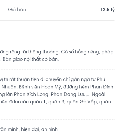
Giá bán
12.5 tỷ
ng rộng rãi thông thoáng. Có sổ hồng riêng, pháp
. Bàn giao nội thất cơ bản.
 trí rất thuận tiện di chuyển chỉ gần ngã tư Phú
 Nhuận, Bệnh viện Hoàn Mỹ, đường hẻm Phan Đình
g lớn Phan Xích Long, Phan Đang Lưu,... Ngoài
tiện đi lại các quận 1, quận 3, quận Gò Vấp, quận
n minh, hiện đại, an ninh